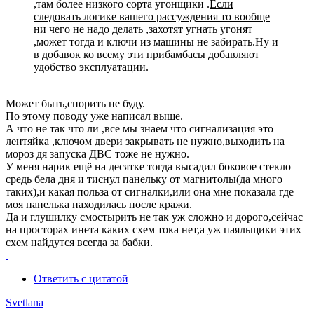
,там более низкого сорта угонщики .
Если
следовать логике вашего рассуждения то вообще
ни чего не надо делать
,
захотят угнать угонят
,может тогда и ключи из машины не забирать.Ну и
в добавок ко всему эти прибамбасы добавляют
удобство эксплуатации.
Может быть,спорить не буду.
По этому поводу уже написал выше.
А что не так что ли ,все мы знаем что сигнализация это
лентяйка ,ключом двери закрывать не нужно,выходить на
мороз дя запуска ДВС тоже не нужно.
У меня нарик ещё на десятке тогда высадил боковое стекло
средь бела дня и тиснул панельку от магнитолы(да много
таких),и какая польза от сигналки,или она мне показала где
моя панелька находилась после кражи.
Да и глушилку смостырить не так уж сложно и дорого,сейчас
на просторах инета каких схем тока нет,а уж паяльщики этих
схем найдутся всегда за бабки.
Ответить с цитатой
Svetlana