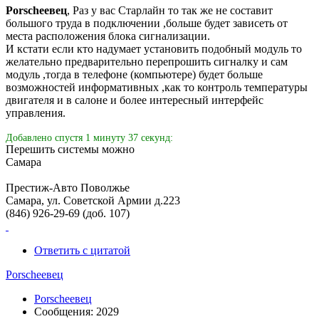
Porscheeвец
, Раз у вас Старлайн то так же не составит
большого труда в подключении ,больше будет зависеть от
места расположения блока сигнализации.
И кстати если кто надумает установить подобный модуль то
желательно предварительно перепрошить сигналку и сам
модуль ,тогда в телефоне (компьютере) будет больше
возможностей информативных ,как то контроль температуры
двигателя и в салоне и более интересный интерфейс
управления.
Добавлено спустя 1 минуту 37 секунд:
Перешить системы можно
Самара
Престиж-Авто Поволжье
Самара, ул. Советской Армии д.223
(846) 926-29-69 (доб. 107)
Ответить с цитатой
Porscheeвец
Porscheeвец
Сообщения: 2029