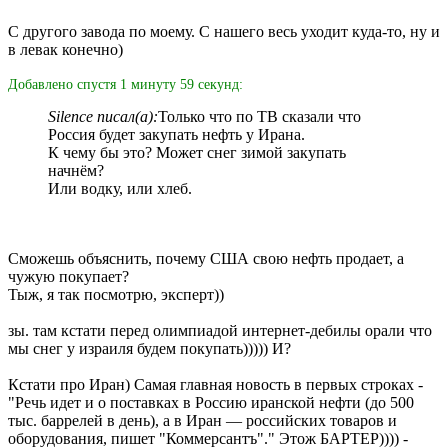
С другого завода по моему. С нашего весь уходит куда-то, ну и
в левак конечно)
Добавлено спустя 1 минуту 59 секунд:
Silence писал(а):
Только что по ТВ сказали что
Россия будет закупать нефть у Ирана.
К чему бы это? Может снег зимой закупать
начнём?
Или водку, или хлеб.
Сможешь объяснить, почему США свою нефть продает, а
чужую покупает?
Тыж, я так посмотрю, эксперт))
зы. там кстати перед олимпиадой интернет-дебилы орали что
мы снег у израиля будем покупать))))) И?
Кстати про Иран) Самая главная новость в первых строках -
"Речь идет и о поставках в Россию иранской нефти (до 500
тыс. баррелей в день), а в Иран — российских товаров и
оборудования, пишет "Коммерсантъ"." Этож БАРТЕР)))) -