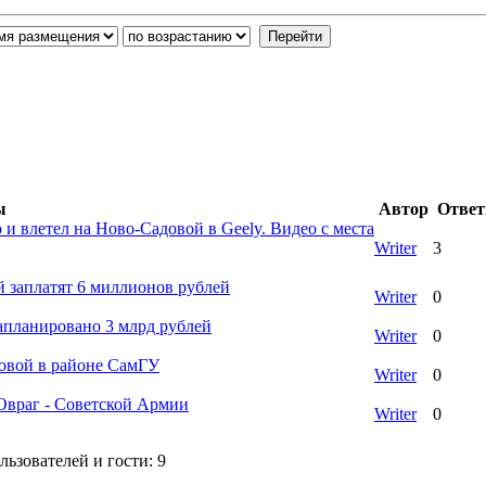
ы
Автор
Отве
 влетел на Ново-Садовой в Geely. Видео с места
Writer
3
й заплатят 6 миллионов рублей
Writer
0
апланировано 3 млрд рублей
Writer
0
довой в районе СамГУ
Writer
0
Овраг - Советской Армии
Writer
0
ьзователей и гости: 9