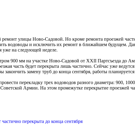
 ремонт улицы Ново-Садовой. Но кроме ремонта проезжей части 
новить водоводы и исключить их ремонт в ближайшем будущем. 
я уже на следующей неделе.
тром 900 мм на участке Ново-Садовой от XXII Партсъезда до Ам
езжая часть будет перекрыта лишь частично. Сейчас уже ведутс
ы закончить замену труб до конца сентября, работы планируется 
ровести перекладку трех водоводов разного диаметра: 900, 1000
 Советской Армии. На этом промежутке перекрытие проезжей част