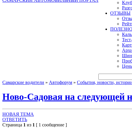
САМАРСКИЙ АВТОМОБИЛЬНЫЙ ПОРТАЛ
Клуб
Разг
ОТЗЫВЫ
Отзы
Рейт
ПОЛЕЗН
Кал
Тест
Карт
Архи
Шинн
Проб
Цены
Самарские водители
»
Автофорум
»
События, новости, истори
Ново-Садовая на следующей н
НОВАЯ ТЕМА
ОТВЕТИТЬ
Страница
1
из
1
[ 1 сообщение ]