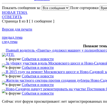
Показать сообщения за:
Поле сортировки
НОВАЯ ТЕМА
ОТВЕТИТЬ
Страница
1
из
1
[ 1 сообщение ]
Версия для печати
предыд.тема
след.тема
Похожие тем
Пьяный водитель «Гранты» одолжил машину у полицейского и
ДТП.
в форуме
События и новости
За уборку участков вдоль Московского шоссе и Ново-Садово
в форуме
События и новости
В 2015 году на ремонт Московского шоссе и Ново-Садовой з
в форуме
События и новости
Жители частного сектора против создания дублера Ново-Са
в форуме
События и новости
Ново-Садовую начнут ремонтировать на участке Постников 
в форуме
События и новости
Сейчас этот форум просматривают: нет зарегистрированных пол