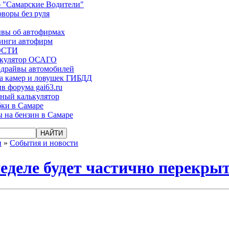
 "Самарские Водители"
оворы без руля
вы об автофирмах
инги автофирм
ОСТИ
ькулятор ОСАГО
-драйвы автомобилей
а камер и ловушек ГИБДД
в форума gai63.ru
ый калькулятор
ки в Самаре
 на бензин в Самаре
и
»
События и новости
еделе будет частично перекрыт