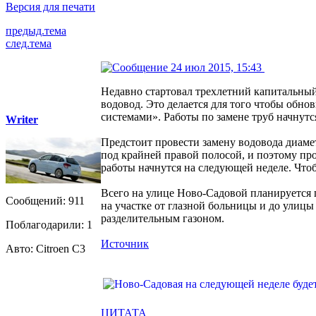
Версия для печати
предыд.тема
след.тема
24 июл 2015, 15:43
Недавно стартовал трехлетний капитальный
водовод. Это делается для того чтобы об
системами». Работы по замене труб начнутс
Writer
Предстоит провести замену водовода диаме
под крайней правой полосой, и поэтому про
работы начнутся на следующей неделе. Чтоб
Всего на улице Ново-Садовой планируется п
Сообщений: 911
на участке от глазной больницы и до улицы
разделительным газоном.
Поблагодарили: 1
Источник
Авто: Citroen C3
ЦИТАТА