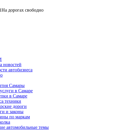
1
На дорогах свободно
И
а новостей
сти автобизнеса
ео
тия Самары
услуги в Самаре
пки в Самаре
са техники
рские дороги
ги и законы
ины по маркам
холка
ие автомобильные темы