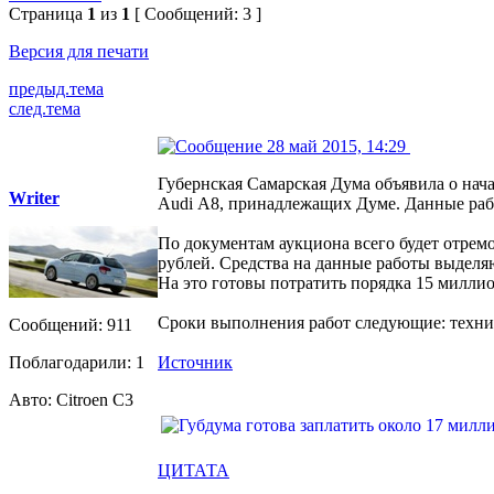
Страница
1
из
1
[ Сообщений: 3 ]
Версия для печати
предыд.тема
след.тема
28 май 2015, 14:29
Губернская Самарская Дума объявила о нач
Writer
Audi А8, принадлежащих Думе. Данные рабо
По документам аукциона всего будет отрем
рублей. Средства на данные работы выделя
На это готовы потратить порядка 15 милли
Сроки выполнения работ следующие: технич
Сообщений: 911
Поблагодарили: 1
Источник
Авто: Citroen C3
ЦИТАТА