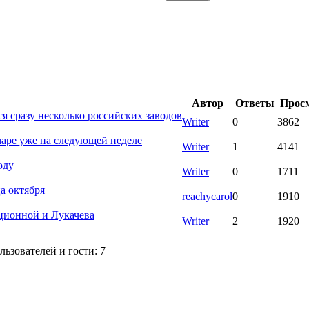
Автор
Ответы
Прос
я сразу несколько российских заводов
Writer
0
3862
аре уже на следующей неделе
Writer
1
4141
оду
Writer
0
1711
а октября
reachycarol
0
1910
юционной и Лукачева
Writer
2
1920
ьзователей и гости: 7