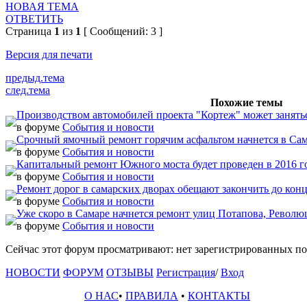
НОВАЯ ТЕМА
ОТВЕТИТЬ
Страница
1
из
1
[ Сообщений: 3 ]
Версия для печати
предыд.тема
след.тема
Похожие темы
Производством автомобилей проекта "Кортеж" может занятьс
в форуме
События и новости
Срочный ямочный ремонт горячим асфальтом начнется в Сам
в форуме
События и новости
Капитальный ремонт Южного моста будет проведен в 2016 г
в форуме
События и новости
Ремонт дорог в самарских дворах обещают закончить до конц
в форуме
События и новости
Уже скоро в Самаре начнется ремонт улиц Потапова, Револ
в форуме
События и новости
Сейчас этот форум просматривают: нет зарегистрированных пол
НОВОСТИ
ФОРУМ
ОТЗЫВЫ
Регистрация
/
Вход
О НАС
•
ПРАВИЛА
•
КОНТАКТЫ