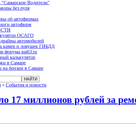
 "Самарские Водители"
оворы без руля
вы об автофирмах
инги автофирм
ОСТИ
ькулятор ОСАГО
-драйвы автомобилей
а камер и ловушек ГИБДД
в форума gai63.ru
ый калькулятор
ки в Самаре
 на бензин в Самаре
и
»
События и новости
ло 17 миллионов рублей за рем