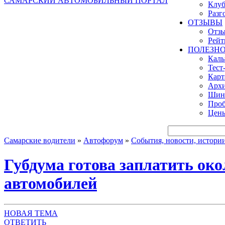
САМАРСКИЙ АВТОМОБИЛЬНЫЙ ПОРТАЛ
Клуб
Разг
ОТЗЫВЫ
Отзы
Рейт
ПОЛЕЗН
Кал
Тест
Карт
Архи
Шинн
Проб
Цены
Самарские водители
»
Автофорум
»
События, новости, истори
Губдума готова заплатить око
автомобилей
НОВАЯ ТЕМА
ОТВЕТИТЬ