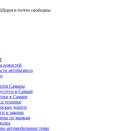
9
Дороги почти свободны
И
а новостей
сти автобизнеса
ео
тия Самары
услуги в Самаре
пки в Самаре
са техники
рские дороги
ги и законы
ины по маркам
холка
ие автомобильные темы