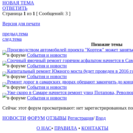
НОВАЯ ТЕМА
ОТВЕТИТЬ
Страница
1
из
1
[ Сообщений: 3 ]
Версия для печати
предыд.тема
след.тема
Похожие темы
Производством автомобилей проекта "Кортеж" может занятьс
в форуме
События и новости
Срочный ямочный ремонт горячим асфальтом начнется в Сам
в форуме
События и новости
Капитальный ремонт Южного моста будет проведен в 2016 г
в форуме
События и новости
Ремонт дорог в самарских дворах обещают закончить до конц
в форуме
События и новости
Уже скоро в Самаре начнется ремонт улиц Потапова, Револ
в форуме
События и новости
Сейчас этот форум просматривают: нет зарегистрированных пол
НОВОСТИ
ФОРУМ
ОТЗЫВЫ
Регистрация
/
Вход
О НАС
•
ПРАВИЛА
•
КОНТАКТЫ