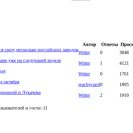
Автор
Ответы
Прос
я сразу несколько российских заводов
Writer
0
3848
аре уже на следующей неделе
Writer
1
4121
оду
Writer
0
1701
а октября
reachycarol
0
1895
юционной и Лукачева
Writer
2
1910
ьзователей и гости: 11