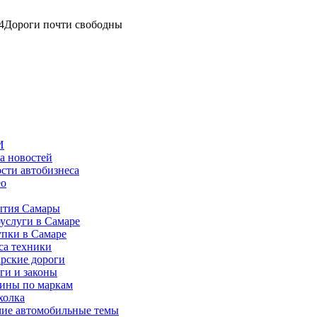
4
Дороги почти свободны
И
а новостей
сти автобизнеса
ео
тия Самары
услуги в Самаре
пки в Самаре
са техники
рские дороги
ги и законы
ины по маркам
холка
ие автомобильные темы