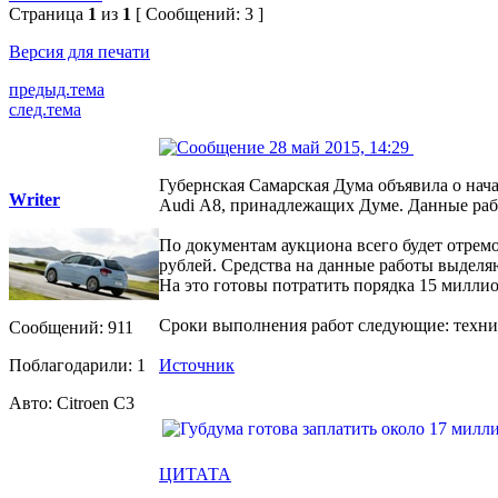
Страница
1
из
1
[ Сообщений: 3 ]
Версия для печати
предыд.тема
след.тема
28 май 2015, 14:29
Губернская Самарская Дума объявила о нач
Writer
Audi А8, принадлежащих Думе. Данные рабо
По документам аукциона всего будет отрем
рублей. Средства на данные работы выделя
На это готовы потратить порядка 15 милли
Сроки выполнения работ следующие: технич
Сообщений: 911
Поблагодарили: 1
Источник
Авто: Citroen C3
ЦИТАТА