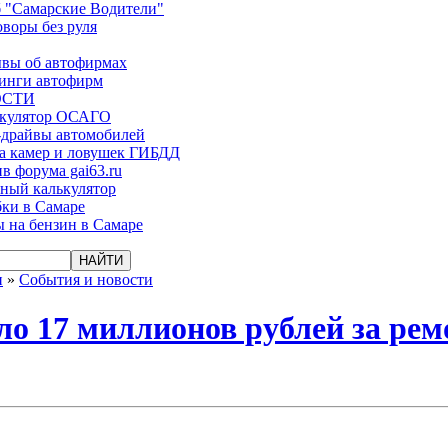
 "Самарские Водители"
оворы без руля
вы об автофирмах
инги автофирм
ОСТИ
ькулятор ОСАГО
-драйвы автомобилей
а камер и ловушек ГИБДД
в форума gai63.ru
ый калькулятор
ки в Самаре
 на бензин в Самаре
и
»
События и новости
ло 17 миллионов рублей за рем