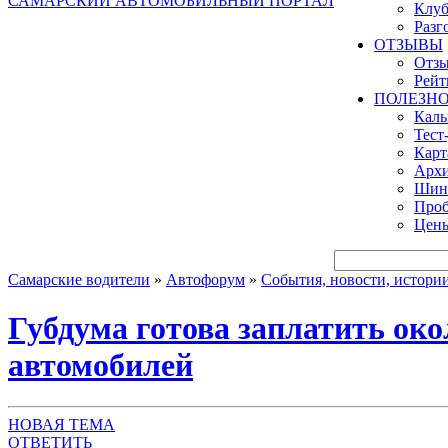
САМАРСКИЙ АВТОМОБИЛЬНЫЙ ПОРТАЛ
Клуб
Разг
ОТЗЫВЫ
Отзы
Рейт
ПОЛЕЗН
Кал
Тест
Карт
Архи
Шинн
Проб
Цены
Самарские водители
»
Автофорум
»
События, новости, истори
Губдума готова заплатить око
автомобилей
НОВАЯ ТЕМА
ОТВЕТИТЬ