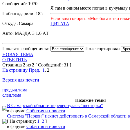
Сообщений: 1970
Я там в одном месте попал в кучумалу 
Поблагодарили: 185
Если вам говорят: «Мое богатство наж
Откуда: Самара
ЦИТАТА
Авто: МАЗДА 3 1.6 АТ
Показать сообщения за:
Поле сортировки
НОВАЯ ТЕМА
ОТВЕТИТЬ
Страница
2
из
2
[ Сообщений: 31 ]
На страницу
Пред.
1
,
2
Версия для печати
предыд.тема
след.тема
Похожие темы
В Самарской области перевернулась "шестерка"
в форуме
События и новости
Система "Паркон" начнет действовать в Самарской области в
[ На страницу:
1
,
2
]
в форуме
События и новости