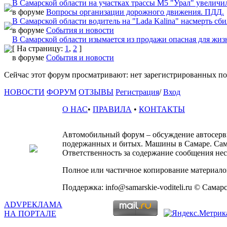
В Самарской области на участках трассы М5 "Урал" увелич
в форуме
Вопросы организации дорожного движения. ПДД.
В Самарской области водитель на "Lada Kalina" насмерть сб
в форуме
События и новости
В Самарской области изымается из продажи опасная для жизн
[ На страницу:
1
,
2
]
в форуме
События и новости
Сейчас этот форум просматривают: нет зарегистрированных пол
НОВОСТИ
ФОРУМ
ОТЗЫВЫ
Регистрация
/
Вход
О НАС
•
ПРАВИЛА
•
КОНТАКТЫ
Автомобильный форум – обсуждение автосервис
подержанных и битых. Машины в Самаре. Сам
Ответственность за содержание сообщения несё
Полное или частичное копирование материалов
Поддержка: info@samarskie-voditeli.ru © Самар
ADV
РЕКЛАМА
НА ПОРТАЛЕ