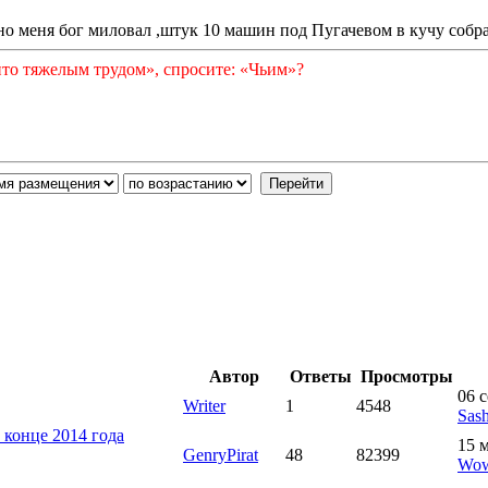
но меня бог миловал ,штук 10 машин под Пугачевом в кучу собра
ито тяжелым трудом», спросите: «Чьим»?
Автор
Ответы
Просмотры
06 с
Writer
1
4548
Sas
 конце 2014 года
15 м
GenryPirat
48
82399
Wow