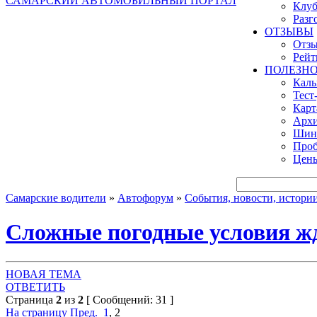
САМАРСКИЙ АВТОМОБИЛЬНЫЙ ПОРТАЛ
Клуб
Разг
ОТЗЫВЫ
Отзы
Рейт
ПОЛЕЗН
Кал
Тест
Карт
Архи
Шинн
Проб
Цены
Самарские водители
»
Автофорум
»
События, новости, истори
Сложные погодные условия жд
НОВАЯ ТЕМА
ОТВЕТИТЬ
Страница
2
из
2
[ Сообщений: 31 ]
На страницу
Пред.
1
,
2