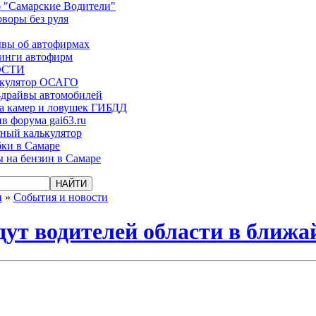
 "Самарские Водители"
оворы без руля
вы об автофирмах
инги автофирм
ОСТИ
ькулятор ОСАГО
-драйвы автомобилей
а камер и ловушек ГИБДД
в форума gai63.ru
ый калькулятор
ки в Самаре
 на бензин в Самаре
и
»
События и новости
ут водителей области в ближа