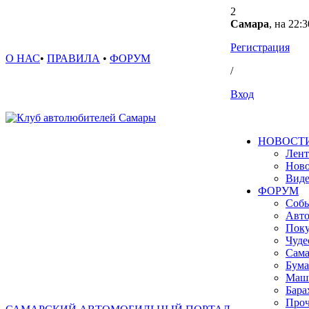
2
Самара
, на 22:3
Регистрация
О НАС
•
ПРАВИЛА
•
ФОРУМ
/
Вход
НОВОСТ
Лент
Ново
Вид
ФОРУМ
Собы
Авто
Поку
Чуде
Сама
Бума
Маш
Бара
Проч