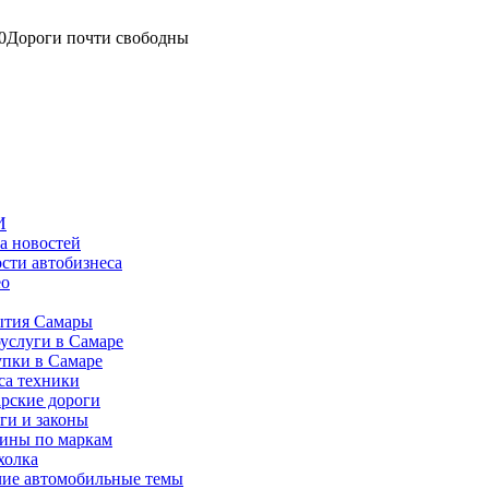
0
Дороги почти свободны
И
а новостей
сти автобизнеса
ео
тия Самары
услуги в Самаре
пки в Самаре
са техники
рские дороги
ги и законы
ины по маркам
холка
ие автомобильные темы