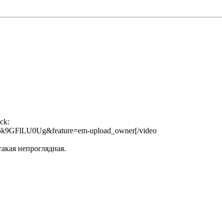
=5k9GFlLU0Ug&feature=em-upload_owner[/video
такая непроглядная.