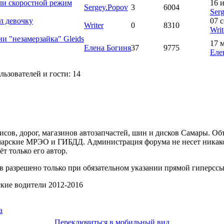
или скоростной режим
16 
Sergey.Popov
3
6004
Ser
ил девочку
07 с
Writer
0
8310
Writ
и "незамерзайка" Gleids
17 м
Елена Богиня
37
9775
Еле
ьзователей и гости: 14
ов, дорог, магазинов автозапчастей, шин и дисков Самары. Об
арские МРЭО и ГИБДД. Администрация форума не несет никакой
т только его автор.
 разрешено только при обязательном указании прямой гиперссы
ские водители 2012-2016
Переключиться в мобильный вид