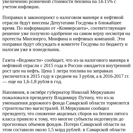
увеличению розничной стоимости бензина на 14-15% с
учетом инфляции.
Поправки в законопроект о налоговом маневре в нефтяной
отрасли будут внесены Депутатами Госдумы в ближайшее
время. По информации от «Коммерсанта», соответствующее
решение уже получило одобрение на самом верху несмотря на
протесты Минэнерго, Минфина и нефтяных компаний. Эти
поправки будут обсуждать в комитете Госдумы по бюджету и
налогам уже в понедельник.
Газета «Ведомости» сообщает, что из-за налогового маневра в
нефтяной отрасли с 2015 года в России ожидается внутренний
рост цен на нефть. Цена 1 литра топлива на заправках
увеличится в 2015 году в среднем на 3 рубля, а в 2016-2017 гг.
— еще на 1,6-1,8 рубля в год.
Напомним, в октябре губернатор Николай Меркушкин
пожаловался президенту Владимиру Путину, что из-за
уменьшения дорожного фонда Самарской области тормозится
строительство магистралей. Н.Меркушкин сообщил
президенту, что снижение акцизных сборов на бензин пятого
класса привело к тому, что многие субъекты недотянули до
прогнозных объемов фондов. Потери Самарской области на
этом составили около 1,5 млрд рублей. в Самарской области