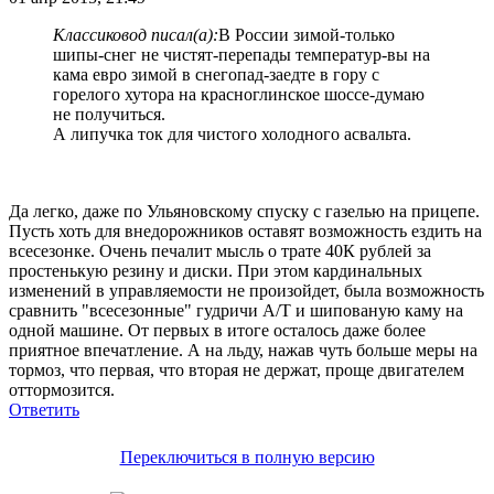
Классиковод писал(а):
В России зимой-только
шипы-снег не чистят-перепады температур-вы на
кама евро зимой в снегопад-заедте в гору с
горелого хутора на красноглинское шоссе-думаю
не получиться.
А липучка ток для чистого холодного асвальта.
Да легко, даже по Ульяновскому спуску с газелью на прицепе.
Пусть хоть для внедорожников оставят возможность ездить на
всесезонке. Очень печалит мысль о трате 40К рублей за
простенькую резину и диски. При этом кардинальных
изменений в управляемости не произойдет, была возможность
сравнить "всесезонные" гудричи А/Т и шипованую каму на
одной машине. От первых в итоге осталось даже более
приятное впечатление. А на льду, нажав чуть больше меры на
тормоз, что первая, что вторая не держат, проще двигателем
оттормозится.
Ответить
Переключиться в полную версию