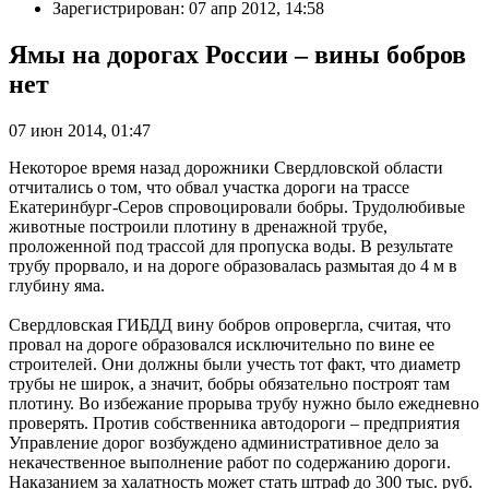
Зарегистрирован: 07 апр 2012, 14:58
Ямы на дорогах России – вины бобров
нет
07 июн 2014, 01:47
Некоторое время назад дорожники Свердловской области
отчитались о том, что обвал участка дороги на трассе
Екатеринбург-Серов спровоцировали бобры. Трудолюбивые
животные построили плотину в дренажной трубе,
проложенной под трассой для пропуска воды. В результате
трубу прорвало, и на дороге образовалась размытая до 4 м в
глубину яма.
Свердловская ГИБДД вину бобров опровергла, считая, что
провал на дороге образовался исключительно по вине ее
строителей. Они должны были учесть тот факт, что диаметр
трубы не широк, а значит, бобры обязательно построят там
плотину. Во избежание прорыва трубу нужно было ежедневно
проверять. Против собственника автодороги – предприятия
Управление дорог возбуждено административное дело за
некачественное выполнение работ по содержанию дороги.
Наказанием за халатность может стать штраф до 300 тыс. руб.