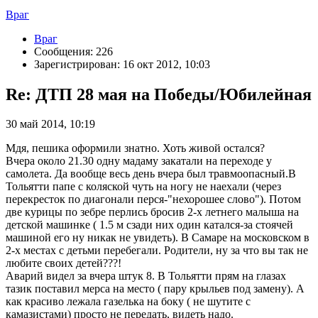
Враг
Враг
Сообщения: 226
Зарегистрирован: 16 окт 2012, 10:03
Re: ДТП 28 мая на Победы/Юбилейная
30 май 2014, 10:19
Мдя, пешика оформили знатно. Хоть живой остался?
Вчера около 21.30 одну мадаму закатали на переходе у
самолета. Да вообще весь день вчера был травмоопасный.В
Тольятти папе с коляской чуть на ногу не наехали (через
перекресток по диагонали перся-"нехорошее слово"). Потом
две курицы по зебре перлись бросив 2-х летнего малыша на
детской машинке ( 1.5 м сзади них один катался-за стоячей
машиной его ну никак не увидеть). В Самаре на московском в
2-х местах с детьми перебегали. Родители, ну за что вы так не
любите своих детей???!
Аварий видел за вчера штук 8. В Тольятти прям на глазах
тазик поставил мерса на место ( пару крыльев под замену). А
как красиво лежала газелька на боку ( не шутите с
камазистами) просто не передать, видеть надо.