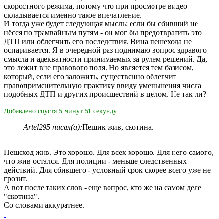
скоростного режима, потому что при просмотре видео
складывается именно такое впечатление.
И тогда уже будет следующая мысль: если бы сбивший не
нёсся по трамвайным путям - он мог бы предотвратить это
ДТП или облегчить его последствия. Вина пешехода не
оспаривается. Я в очередной раз поднимаю вопрос здравого
смысла и адекватности принимаемых за рулем решений. Да,
это лежит вне правового поля. Но является тем базисом,
который, если его заложить, существенно облегчит
правоприменительную практику ввиду уменьшения числа
подобных ДТП и других происшествий в целом. Не так ли?
Добавлено спустя 5 минут 51 секунду:
Artel295 писал(а):
Пешик жив, скотина.
Пешеход жив. Это хорошо. Для всех хорошо. Для него самого,
что жив остался. Для полиции - меньше следственных
действий. Для сбившего - условный срок скорее всего уже не
грозит.
А вот после таких слов - еще вопрос, кто же на самом деле
"скотина".
Со словами аккуратнее.