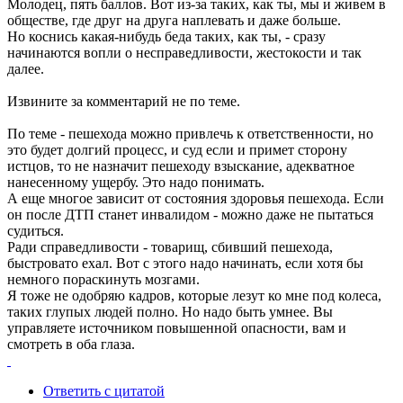
Молодец, пять баллов. Вот из-за таких, как ты, мы и живем в
обществе, где друг на друга наплевать и даже больше.
Но коснись какая-нибудь беда таких, как ты, - сразу
начинаются вопли о несправедливости, жестокости и так
далее.
Извините за комментарий не по теме.
По теме - пешехода можно привлечь к ответственности, но
это будет долгий процесс, и суд если и примет сторону
истцов, то не назначит пешеходу взыскание, адекватное
нанесенному ущербу. Это надо понимать.
А еще многое зависит от состояния здоровья пешехода. Если
он после ДТП станет инвалидом - можно даже не пытаться
судиться.
Ради справедливости - товарищ, сбивший пешехода,
быстровато ехал. Вот с этого надо начинать, если хотя бы
немного пораскинуть мозгами.
Я тоже не одобряю кадров, которые лезут ко мне под колеса,
таких глупых людей полно. Но надо быть умнее. Вы
управляете источником повышенной опасности, вам и
смотреть в оба глаза.
Ответить с цитатой