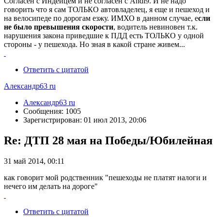
Согласен с Индейцем и не согласен с Andi9. И не надо
говорить что я сам ТОЛЬКО автовладелец, я еще и пешеход и
на велосипеде по дорогам езжу. ИМХО в данном случае, е
сли
не было превышения скорости
, водитель невиновен т.к.
нарушения закона приведшие к ПДД есть ТОЛЬКО у одной
стороны - у пешехода. Но зная в какой стране живем...
Ответить с цитатой
Александр63 ru
Александр63 ru
Сообщения: 1005
Зарегистрирован: 01 июл 2013, 20:06
Re: ДТП 28 мая на Победы/Юбилейная
31 май 2014, 00:11
как говорит мой родственник "пешеходы не платят налоги и
нечего им делать на дороге"
Ответить с цитатой