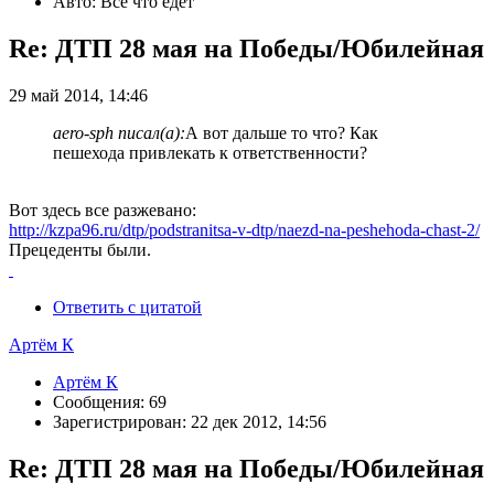
Авто: Всё что едет
Re: ДТП 28 мая на Победы/Юбилейная
29 май 2014, 14:46
aero-sph писал(а):
А вот дальше то что? Как
пешехода привлекать к ответственности?
Вот здесь все разжевано:
http://kzpa96.ru/dtp/podstranitsa-v-dtp/naezd-na-peshehoda-chast-2/
Прецеденты были.
Ответить с цитатой
Артём К
Артём К
Сообщения: 69
Зарегистрирован: 22 дек 2012, 14:56
Re: ДТП 28 мая на Победы/Юбилейная