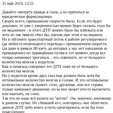
31 май 2014, 12:21
Давайте смотреть правде в глаза, а не прятаться за
юридические формулировки.
Скорее всего, превышение скорости было. Если это будет
доказано, то уже с уверенностью можно будет сказать: ехал бы
он медленнее - и этого ДТП можно было бы избежать или
хоть не так тяжело сбил бы, наехав при этом и на машину.
Ну и обгонять транспортный поток в районе регулируемого
(да любого) пешеходного перехода с превышением скорости
(да даже в рамках 80 км/ч, до которых у нас нет наказания за
превышение) по трамвайным путям в тот момент, когда все
только начинают трогаться, - это, извините, не от большого
количества мозгов у водителя.
Как и пешеход совершил это ДТП тоже не от большого
количества мозгов.
Но у водителя кроме двух глаз еще должно быть хотя бы
оптимальное количество мозгов в голове. И это оптимальное
количество мозгов скажет: стоп, дружище, они все справа
только начинают движение, из-за них может кто-то выскочить
или выехать, не гони.
Так что не надо всё валить на "кеглю". Он, конечно, виновник
в данном случае. Но сбивший его, повторюсь, мог облегчить
данное ДТП либо вовсе успеть среагировать, если бы ехал
помедленнее.