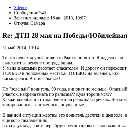
Silence
Сообщения: 545
Зарегистрирован: 16 авг 2013, 10:07
Откуда: Самара
Re: ДТП 28 мая на Победы/Юбилейная
31 май 2014, 13:14
То что пешеход ушлёпище это ёжику понятно. Я надеюсь он
выплатит за ремонт пострадавшим.
У меня знакомый работает спасателем. И дорогу он переходит
ТОЛЬКО в положеных местах,и ТОЛЬКО на зелёный, ибо
насмотрелся. Вот все бы так!
Но "зелёный" водитель, 90 года, виноват не меньше. Опасный
участок. нахрена гнать по рельсам?? Куда торопимся??
Какже задолбали эти малолетки на рельсах\встречках. Чоткие,
тонированные, заниженные, опущенные.
В данной ситуации жертвы это водитель десятки и шевроле, и
ещё кого там зацепило.
из-за двух мудаков теперь будут ремонтировать свои машины.