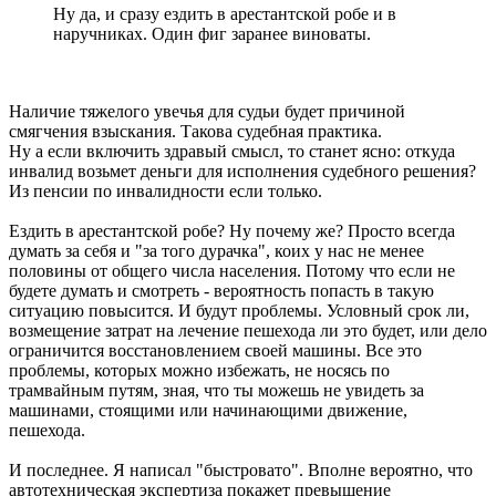
Ну да, и сразу ездить в арестантской робе и в
наручниках. Один фиг заранее виноваты.
Наличие тяжелого увечья для судьи будет причиной
смягчения взыскания. Такова судебная практика.
Ну а если включить здравый смысл, то станет ясно: откуда
инвалид возьмет деньги для исполнения судебного решения?
Из пенсии по инвалидности если только.
Ездить в арестантской робе? Ну почему же? Просто всегда
думать за себя и "за того дурачка", коих у нас не менее
половины от общего числа населения. Потому что если не
будете думать и смотреть - вероятность попасть в такую
ситуацию повысится. И будут проблемы. Условный срок ли,
возмещение затрат на лечение пешехода ли это будет, или дело
ограничится восстановлением своей машины. Все это
проблемы, которых можно избежать, не носясь по
трамвайным путям, зная, что ты можешь не увидеть за
машинами, стоящими или начинающими движение,
пешехода.
И последнее. Я написал "быстровато". Вполне вероятно, что
автотехническая экспертиза покажет превышение