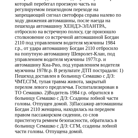
который перебегал проезжую часть на
регулируемом пешеходном переходе на
запрещающий сигнал светофора справа налево по
ходу движения автомашины, после наезда на
пешехода автомашину ХЕНДЭ-ЭЛАНТРА,
отбросило на встречную полосу, где произошло
столкновение со встречной автомашиной Богдан
2110 под управлением водителя мужчины 1984
г.р., от удара автомашину Богдан 2110 отбросило
на попутную автомашину Шевролет-Клан, под
управлением водителя мужчины 1977г.р. и
автомашину Киа-Рио, под управлением водителя
мужчины 1978г.р. В результате ДТП пострадали: 1)
Пешеход доставлен в больницу Семашко с Д/З:
ЧМТ,СГМ, тупая травма живота, закрытый
перелом левого предплечья. Госпитализирован в
ТО Семашко. 2)Водитель 1984 г.р. обратился в
больницу Семашко с Д/З: Ссадины лобной части
головы. Отпущен домой. 3)Пассажир автомашины
Богдан 2110 женщина, находилась на переднем
правом пассажирском сидении, со слов
пристегнута ремнем безопасности, обратилась в
больницу Семашко с Д/З: СГМ, ссадины лобной
части головы. Отпущена домой.