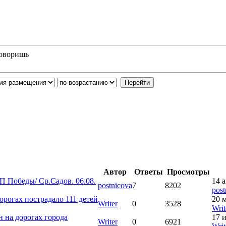
 говоришь
Автор
Ответы
Просмотры
 Победы/ Ср.Садов. 06.08.
14 а
postnicova
7
8202
post
орогах пострадало 111 детей
20 м
Writer
0
3528
Writ
н на дорогах города
17 
Writer
0
6921