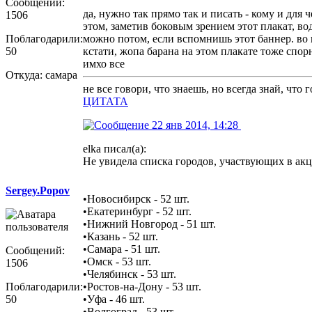
Сообщений:
да, нужно так прямо так и писать - кому и для 
1506
этом, заметив боковым зрением этот плакат, во
Поблагодарили:
можно потом, если вспомнишь этот баннер. во 
50
кстати, жопа барана на этом плакате тоже спор
имхо все
Откуда: самара
не все говори, что знаешь, но всегда знай, что
ЦИТАТА
22 янв 2014, 14:28
elka писал(а):
Не увидела списка городов, участвующих в акц
Sergey.Popov
•Новосибирск - 52 шт.
•Екатеринбург - 52 шт.
•Нижний Новгород - 51 шт.
•Казань - 52 шт.
•Самара - 51 шт.
Сообщений:
•Омск - 53 шт.
1506
•Челябинск - 53 шт.
Поблагодарили:
•Ростов-на-Дону - 53 шт.
50
•Уфа - 46 шт.
•Волгоград - 53 шт.