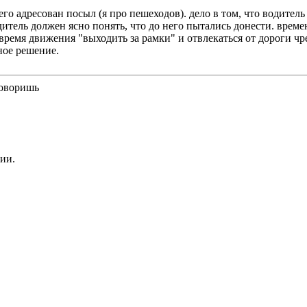
чего адресован посыл (я про пешеходов). дело в том, что водител
дитель должен ясно понять, что до него пытались донести. време
время движения "выходить за рамки" и отвлекаться от дороги ч
ное решение.
 говоришь
ии.