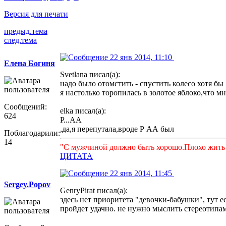
Версия для печати
предыд.тема
след.тема
22 янв 2014, 11:10
Елена Богиня
Svetlana писал(а):
надо было отомстить - спустить колесо хотя бы .
я настолько торопилась в золотое яблоко,что 
Сообщений:
elka писал(а):
624
Р...АА
,да,я перепутала,вроде Р АА был
Поблагодарили:
14
"С мужчиной должно быть хорошо.Плохо жить я
ЦИТАТА
22 янв 2014, 11:45
Sergey.Popov
GenryPirat писал(а):
здесь нет приоритета "девочки-бабушки", тут е
пройдет удачно. не нужно мыслить стереотипам