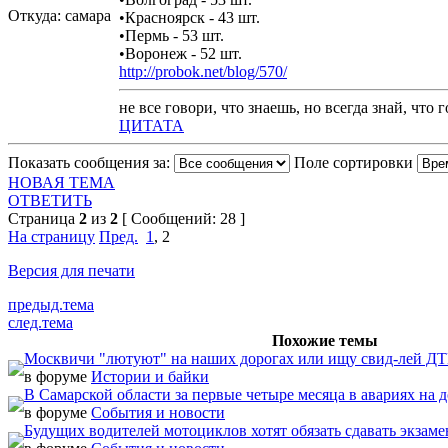
Откуда: самара
•Красноярск - 43 шт.
•Пермь - 53 шт.
•Воронеж - 52 шт.
http://probok.net/blog/570/
не все говори, что знаешь, но всегда знай, что
ЦИТАТА
Показать сообщения за:
Поле сортировки
НОВАЯ ТЕМА
ОТВЕТИТЬ
Страница
2
из
2
[ Сообщений: 28 ]
На страницу
Пред.
1
,
2
Версия для печати
предыд.тема
след.тема
Похожие темы
Москвичи "лютуют" на наших дорогах или ищу свид-лей ДТП
в форуме
Истории и байки
В Самарской области за первые четыре месяца в авариях на д
в форуме
События и новости
Будущих водителей мотоциклов хотят обязать сдавать экзаме