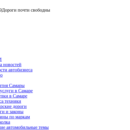
9
Дороги почти свободны
И
а новостей
сти автобизнеса
ео
тия Самары
услуги в Самаре
пки в Самаре
са техники
рские дороги
ги и законы
ины по маркам
холка
ие автомобильные темы