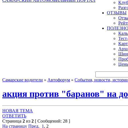
САМАРСКИЙ АВТОМОБИЛЬНЫЙ ПОРТАЛ
Клуб
Разг
ОТЗЫВЫ
Отзы
Рейт
ПОЛЕЗН
Кал
Тест
Карт
Архи
Шинн
Проб
Цены
Самарские водители
»
Автофорум
»
События, новости, истори
акция против "баранов" на д
НОВАЯ ТЕМА
ОТВЕТИТЬ
Страница
2
из
2
[ Сообщений: 28 ]
На страницу
Пред.
1
,
2