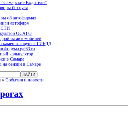
 "Самарские Водители"
оворы без руля
вы об автофирмах
инги автофирм
ОСТИ
ькулятор ОСАГО
-драйвы автомобилей
а камер и ловушек ГИБДД
в форума gai63.ru
ый калькулятор
ки в Самаре
 на бензин в Самаре
и
»
События и новости
орогах