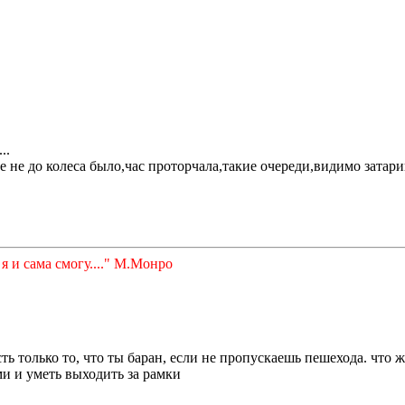
..
мне не до колеса было,час проторчала,такие очереди,видимо за
 и сама смогу...." М.Монро
сть только то, что ты баран, если не пропускаешь пешехода. что 
и и уметь выходить за рамки