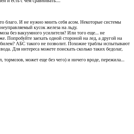
 и есть с чем сравнивать....
это благо. И не нужно мнить себя асом. Некоторые системы
 неуправляемый кусок железа на льду.
за без вакуумного усилителя? Или того еще... не
е. Попробуйте заехать одной стороной на лед, а другой на
томобилем? АБС такого не позволит. Похожие траблы испытывают
да. Для интереса можете поискать сколько таких бедолаг,
, тормозов, может еще без чего) и ничего вроде, пережила...