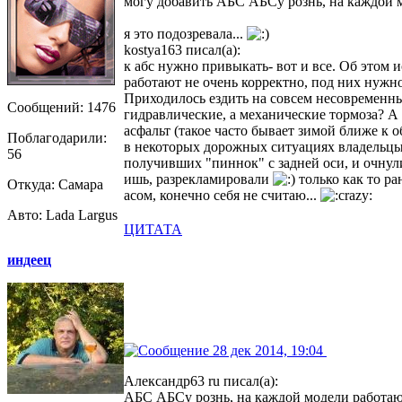
могу добавить АБС АБСу рознь, на каждой мо
я это подозревала...
kostya163 писал(а):
к абс нужно привыкать- вот и все. Об этом 
работают не очень корректно, под них нужно
Приходилось ездить на совсем несовременны
Сообщений: 1476
гидравлические, а механические тормоза? А 
асфальт (такое часто бывает зимой ближе к 
Поблагодарили:
в некоторых дорожных ситуациях владельцы
56
получивших "пиннок" с задней оси, и очнул
ишь, разрекламировали
только как то ра
Откуда: Самара
асом, конечно себя не считаю...
Авто: Lada Largus
ЦИТАТА
индеец
28 дек 2014, 19:04
Александр63 ru писал(а):
АБС АБСу рознь, на каждой модели работаю