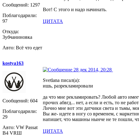
Сообщений: 1297
Вот! С этого и надо начинать.
Поблагодарили:
97
ЦИТАТА
Откуда:
Зубчаниновка
Авто: Всё что едет
kostya163
28 дек 2014, 20:28
Svetlana писал(а):
ишь, разрекламировали
да что мне рекламировать? Любой авто имеет
Сообщений: 604
прочих абвгд... нет, а если и есть, то не рабо
Лично мне вот эти датчики света и тьмы, мок
Поблагодарили:
Вы же- идете в ногу со временем, с маркетин
29
напишет, что машины нынче не те пошли, ч
Авто: VW Passat
ЦИТАТА
B4 VRШ