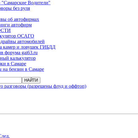
 "Самарские Водители"
оворы без руля
вы об автофирмах
инги автофирм
ОСТИ
ькулятор ОСАГО
-драйвы автомобилей
а камер и ловушек ГИБДД
в форума gai63.ru
ый калькулятор
ки в Самаре
 на бензин в Самаре
о разговоры (разрешены флуд и оффтоп)
След.