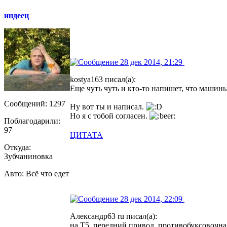
индеец
28 дек 2014, 21:29
kostya163 писал(а):
Еще чуть чуть и кто-то напишет, что машин
Сообщений: 1297
Ну вот ты и написал.
Но я с тобой согласен.
Поблагодарили:
97
ЦИТАТА
Откуда:
Зубчаниновка
Авто: Всё что едет
28 дек 2014, 22:09
Александр63 ru писал(а):
на Т5, передний привод, противобуксовочна