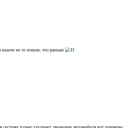
ы нынче не те пошли, что раньше
я система только ухудшает движение автомобиля вот примеры: