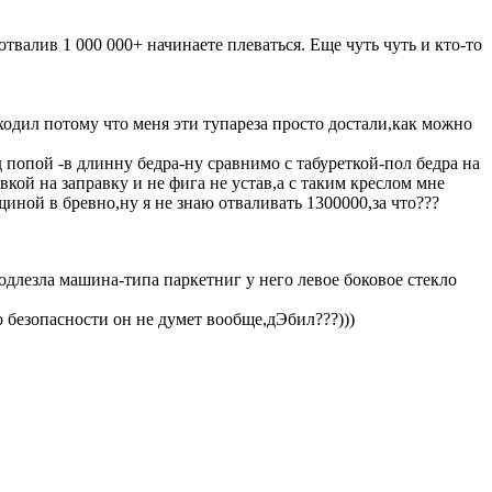
отвалив 1 000 000+ начинаете плеваться. Еще чуть чуть и кто-то
ыходил потому что меня эти тупареза просто достали,как можно
д попой -в длинну бедра-ну сравнимо с табуреткой-пол бедра на
овкой на заправку и не фига не устав,а с таким креслом мне
иной в бревно,ну я не знаю отваливать 1300000,за что???
подлезла машина-типа паркетниг у него левое боковое стекло
 безопасности он не думет вообще,дЭбил???)))