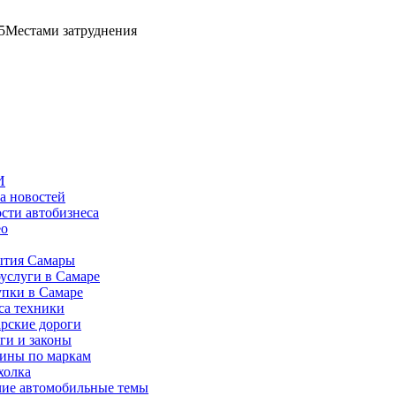
5
Местами затруднения
И
а новостей
сти автобизнеса
ео
тия Самары
услуги в Самаре
пки в Самаре
са техники
рские дороги
ги и законы
ины по маркам
холка
ие автомобильные темы