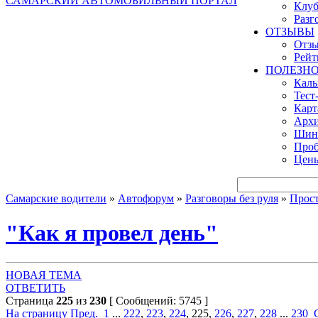
САМАРСКИЙ АВТОМОБИЛЬНЫЙ ПОРТАЛ
Клуб
Разг
ОТЗЫВЫ
Отзы
Рейт
ПОЛЕЗН
Кал
Тест
Карт
Архи
Шинн
Проб
Цены
Самарские водители
»
Автофорум
»
Разговоры без руля
»
Прост
"Как я провел день"
НОВАЯ ТЕМА
ОТВЕТИТЬ
Страница
225
из
230
[ Сообщений: 5745 ]
На страницу
Пред.
1
...
222
,
223
,
224
,
225
,
226
,
227
,
228
...
230