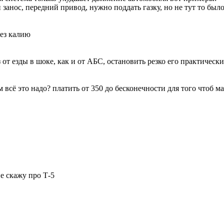
занос, передний привод, нужно поддать газку, но не тут то был
рез калию
т езды в шоке, как и от AБС, остановить резко его практически 
м всё это надо? платить от 350 до бесконечности для того чтоб 
не скажу про Т-5