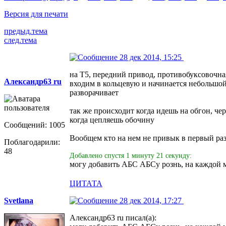
Версия для печати
предыд.тема
след.тема
28 дек 2014, 15:25
на Т5, передний привод, противобуксовочна
Александр63 ru
входим в кольцевую и начинается небольшой 
разворачивает
так же происходит когда идешь на обгон, че
когда цепляешь обочину
Сообщений: 1005
Вообщем кто на нем не привык в первый раз о
Поблагодарили:
48
Добавлено спустя 1 минуту 21 секунду:
могу добавить АБС АБСу рознь, на каждой мо
ЦИТАТА
Svetlana
28 дек 2014, 17:27
Александр63 ru писал(а):