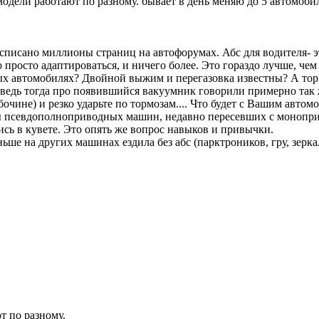
дели работают по разному. бывает в день меняю до 5 автомобилей
исписано миллионы страниц на автофорумах. Абс для водителя- 
 просто адаптироваться, и ничего более. Это гораздо лучше, чем
х автомобилях? Двойной выжим и перегазовка известны? А тормо
ведь тогда про появившийся вакуумник говорили примерно так ж
обочине) и резко ударьте по тормозам.... Что будет с Вашим ав
 псевдополноприводных машин, недавно пересевших с моноприво
ись в кувете. Это опять же вопрос навыков и привычки.
ньше на других машинах ездила без абс (парктроников, гру, зеркал
т по разному.