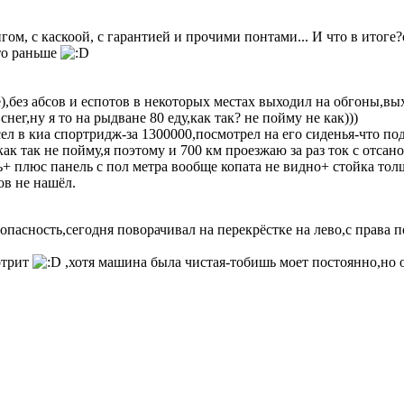
гом, с каскоой, с гарантией и прочими понтами... И что в итоге?
то раньше
де),без абсов и еспотов в некоторых местах выходил на обгоны,в
снег,ну я то на рыдване 80 еду,как так? не пойму не как)))
сел в киа спортридж-за 1300000,посмотрел на его сиденья-что по
как так не пойму,я поэтому и 700 км проезжаю за раз ток с отсан
 плюс панель с пол метра вообще копата не видно+ стойка толщ
ов не нашёл.
зопасность,сегодня поворачивал на перекрёстке на лево,с права 
отрит
,хотя машина была чистая-тобишь моет постоянно,но о