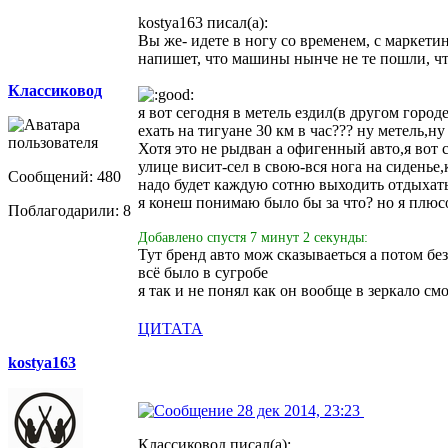
kostya163 писал(а):
Вы же- идете в ногу со временем, с маркетин
напишет, что машины нынче не те пошли, ч
Классиковод
я вот сегодня в метель ездил(в другом горо
ехать на тигуане 30 км в час??? ну метель,ну 
Хотя это не рыдван а офигенный авто,я вот 
улице висит-сел в свою-вся нога на сиденье,
Сообщений: 480
надо будет каждую сотню выходить отдыхать+
я конеш понимаю было бы за что? но я плюс
Поблагодарили: 8
Добавлено спустя 7 минут 2 секунды:
Тут бренд авто мож сказываеться а потом бе
всё было в сугробе
я так и не понял как он вообще в зеркало см
ЦИТАТА
kostya163
28 дек 2014, 23:23
Классиковод писал(а):