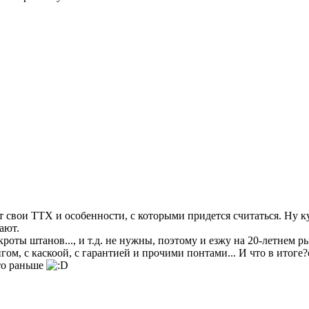
 свои ТТХ и особенности, с которыми придется считаться. Ну куп
тают.
роты штанов..., и т.д. не нужны, поэтому и езжу на 20-летнем рыд
гом, с каскоой, с гарантией и прочими понтами... И что в итоге?
то раньше