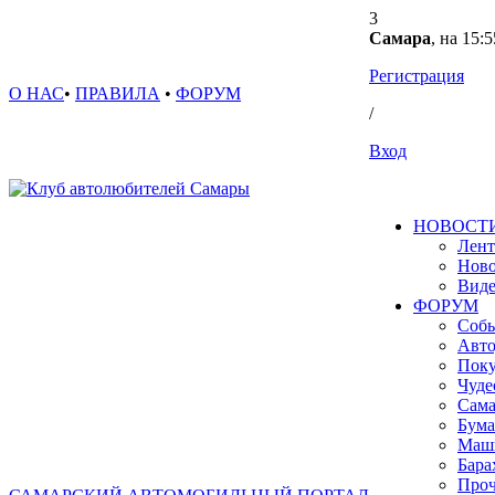
3
Самара
, на 15:5
Регистрация
О НАС
•
ПРАВИЛА
•
ФОРУМ
/
Вход
НОВОСТ
Лент
Ново
Вид
ФОРУМ
Собы
Авто
Поку
Чуде
Сама
Бума
Маш
Бара
Проч