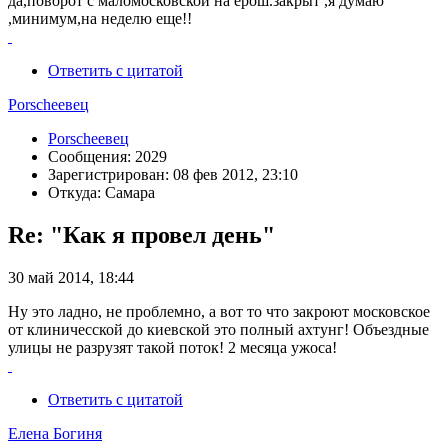
да,поворот с маломосковской на ерош.закрыт ,я думаю
,минимум,на неделю еще!!
Ответить с цитатой
Porscheeвец
Porscheeвец
Сообщения: 2029
Зарегистрирован: 08 фев 2012, 23:10
Откуда: Самара
Re: "Как я провел день"
30 май 2014, 18:44
Ну это ладно, не проблемно, а вот то что закроют московское
от клиничесской до киевской это полный ахтунг! Объездные
улицы не разрузят такой поток! 2 месяца ужоса!
Ответить с цитатой
Елена Богиня