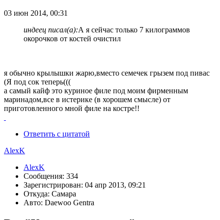
03 июн 2014, 00:31
индеец писал(а):
А я сейчас только 7 килограммов
окорочков от костей очистил
я обычно крылышки жарю,вместо семечек грызем под пивас
(Я под сок теперь(((
а самый кайф это куриное филе под моим фирменным
маринадом,все в истерике (в хорошем смысле) от
приготовленного мной филе на костре!!
Ответить с цитатой
AlexK
AlexK
Сообщения: 334
Зарегистрирован: 04 апр 2013, 09:21
Откуда: Самара
Авто: Daewoo Gentra