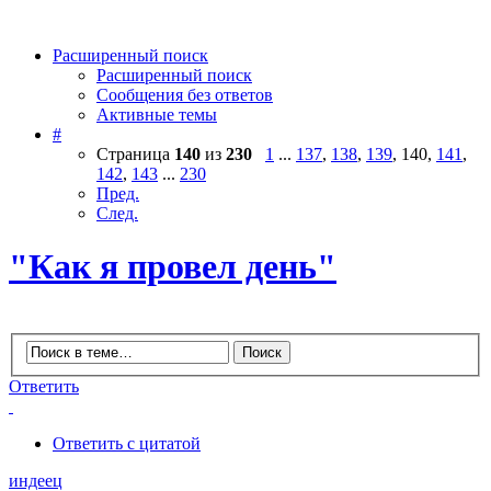
Расширенный поиск
Расширенный поиск
Сообщения без ответов
Активные темы
#
Страница
140
из
230
1
...
137
,
138
,
139
,
140
,
141
,
142
,
143
...
230
Пред.
След.
"Как я провел день"
Ответить
Ответить с цитатой
индеец