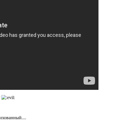
?
ихованный....