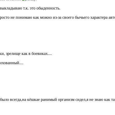
 выкладываю т.к. это обыденность.
росто не понимаю как можно из-за своего бычьего характера авто
ки, зрелище как в боевиках....
ихованный....
о было всегда,на кёшкае ранимый организм сидел,я не знаю как 