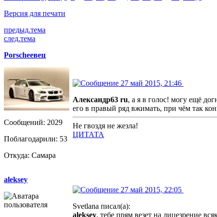
Версия для печати
предыд.тема
след.тема
Porscheeвец
27 май 2015, 21:46
Александр63 ru
, а я в голос! могу ещё до
его в правый ряд вжимать, при чём так кон
Сообщений: 2029
Не гвоздя не жезла!
ЦИТАТА
Поблагодарили: 53
Откуда: Самара
aleksey
27 май 2015, 22:05
Svetlana писал(а):
aleksey
, тебе прям везет на лицезрение вс