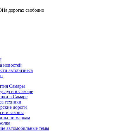
0
На дорогах свободно
И
а новостей
сти автобизнеса
ео
тия Самары
услуги в Самаре
пки в Самаре
са техники
рские дороги
ги и законы
ины по маркам
холка
ие автомобильные темы