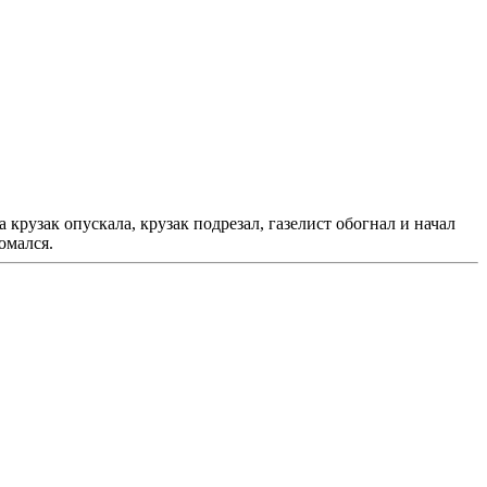
ка крузак опускала, крузак подрезал, газелист обогнал и начал
омался.