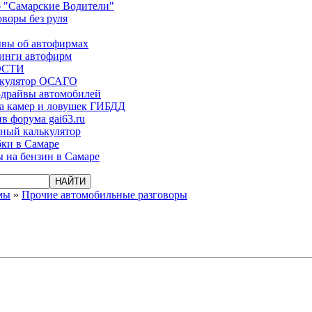
 "Самарские Водители"
оворы без руля
вы об автофирмах
инги автофирм
ОСТИ
ькулятор ОСАГО
-драйвы автомобилей
а камер и ловушек ГИБДД
в форума gai63.ru
ый калькулятор
ки в Самаре
 на бензин в Самаре
мы
»
Прочие автомобильные разговоры