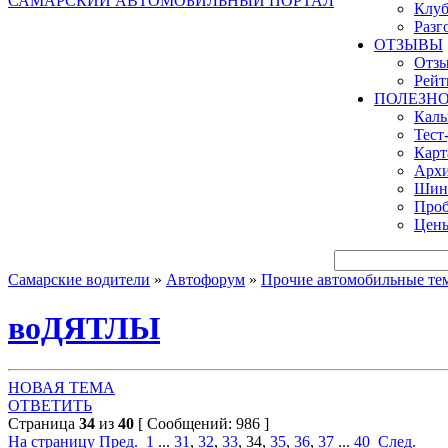
САМАРСКИЙ АВТОМОБИЛЬНЫЙ ПОРТАЛ
Клуб
Разг
ОТЗЫВЫ
Отзы
Рейт
ПОЛЕЗН
Кал
Тест
Карт
Архи
Шинн
Проб
Цены
Самарские водители
»
Автофорум
»
Прочие автомобильные те
воДЯТЛЫ
НОВАЯ ТЕМА
ОТВЕТИТЬ
Страница
34
из
40
[ Сообщений: 986 ]
На страницу
Пред.
1
...
31
,
32
,
33
,
34
,
35
,
36
,
37
...
40
След.