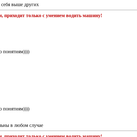
ь себя выше других
м, приходит только с умением водить машину!
 понятиям))))
 понятиям))))
льны в любом случае
м, приходит только с умением водить машину!