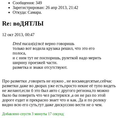
Сообщения: 349
Зарегистрирован: 26 апр 2013, 21:42
Откуда: Самара.
Re: воДЯТЛЫ
12 окт 2013, 00:47
Dred писал(а):
всё верно говоришь
только вот водила крузака решил, что это его
полоса,
и с ним тут не поспоришь, рулеткой надо мерить
ширину проезжей части.
разметка и знаки отсутствуют.
Про разметки ,говорить не нужно , не восьмидесятые,сейчас
разметки даже во дворах уже есть,просто некие её тупо видеть
не желают,если б это был авто с другого региона,то можно
было бы поверить что чел растерялся ,а он не раз по этой
дороге ездит и прекрасно знает что и как. Да и по ролику
видно всю его суть,тут даже дискуссию вести не о чем.
Добавлено спустя 3 минуты 17 секунд: