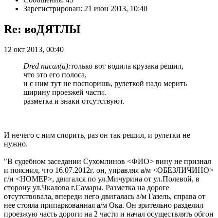
Зарегистрирован: 21 июн 2013, 10:40
Re: воДЯТЛЫ
12 окт 2013, 00:40
Dred писал(а):
только вот водила крузака решил,
что это его полоса,
и с ним тут не поспоришь, рулеткой надо мерить
ширину проезжей части.
разметка и знаки отсутствуют.
И нечего с ним спорить, раз он так решил, и рулетки не
нужно.
"В судебном заседании Сухомлинов <ФИО> вину не признал
и пояснил, что 16.07.2012г. он, управляя а/м <ОБЕЗЛИЧИНО>
г/н <НОМЕР>, двигался по ул.Мичурина от ул.Полевой, в
сторону ул.Чкалова г.Самары. Разметка на дороге
отсутствовала, впереди него двигалась а/м Газель, справа от
нее стояла припаркованная а/м Ока. Он зрительно разделил
проезжую часть дороги на 2 части и начал осуществлять обгон