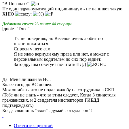
"В Погонах?"
Не один здравомыслящий индививидум - не напишет такую
ХНЮ
Добавлено спустя 26 минут 44 секунды:
[quote="Dred"
Ты не поверишь, но Веселов очень любит по
пьяни покататься.
Спроси у него сам.
Я не знаю вернули ему права или нет, а может с
персональным водителем до сих пор ездиет.
Зато другим советует почитать ПДД
Да. Меня лишали за НС.
Более того, до ВС дошел.
Моя ошибка - что не подал жалобу на сотрудника в СКП.
(Тебе ли не знать - что за этим следует, Когда 3 свидетеля
гражданских, и 2 свидетеля инспекторов ГИБДД
подтверждают.)
Когда слышишь "звон" - думай - откуда "он"!
Ответить с цитатой