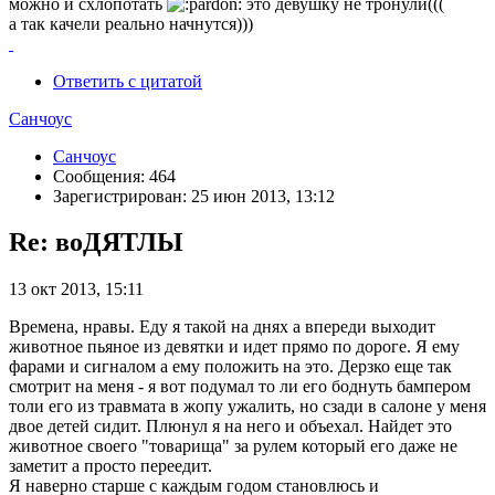
можно и схлопотать
это девушку не тронули(((
а так качели реально начнутся)))
Ответить с цитатой
Санчоус
Санчоус
Сообщения: 464
Зарегистрирован: 25 июн 2013, 13:12
Re: воДЯТЛЫ
13 окт 2013, 15:11
Времена, нравы. Еду я такой на днях а впереди выходит
животное пьяное из девятки и идет прямо по дороге. Я ему
фарами и сигналом а ему положить на это. Дерзко еще так
смотрит на меня - я вот подумал то ли его боднуть бампером
толи его из травмата в жопу ужалить, но сзади в салоне у меня
двое детей сидит. Плюнул я на него и объехал. Найдет это
животное своего "товарища" за рулем который его даже не
заметит а просто переедит.
Я наверно старше с каждым годом становлюсь и