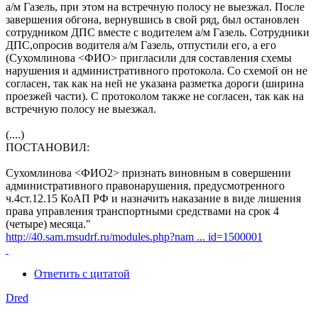
а/м Газель, при этом на встречную полосу не выезжал. После
завершения обгона, вернувшись в свой ряд, был остановлен
сотрудником ДПС вместе с водителем а/м Газель. Сотрудники
ДПС,опросив водителя а/м Газель, отпустили его, а его
(Сухомлинова <ФИО> пригласили для составления схемы
нарушения и административного протокола. Со схемой он не
согласен, так как на ней не указана разметка дороги (ширина
проезжей части). С протоколом также не согласен, так как на
встречную полосу не выезжал.
(....)
ПОСТАНОВИЛ:
Сухомлинова <ФИО2> признать виновным в совершении
административного правонарушения, предусмотренного
ч.4ст.12.15 КоАП РФ и назначить наказание в виде лишения
права управления транспортными средствами на срок 4
(четыре) месяца."
http://40.sam.msudrf.ru/modules.php?nam ... id=1500001
Ответить с цитатой
Dred