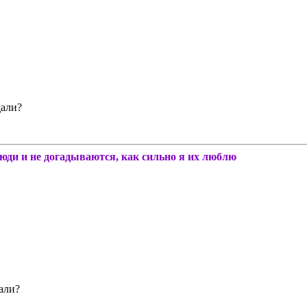
али?
люди и не догадываются, как сильно я их люблю
али?