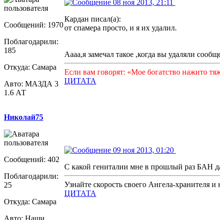
08 ноя 2013, 21:11
Кардан писал(а):
Сообщений: 1970
от спамера просто, и я их удалил.
Поблагодарили:
185
Аааа,я замечал такое ,когда вы удаляли сообще
Откуда: Самара
Если вам говорят: «Мое богатство нажито тя
ЦИТАТА
Авто: МАЗДА 3
1.6 АТ
Николай75
09 ноя 2013, 01:20
Сообщений: 402
С какой гениталии мне в прошлый раз БАН д
Поблагодарили:
Узнайте скорость своего Ангела-хранителя и 
25
ЦИТАТА
Откуда: Самара
Авто: Наши