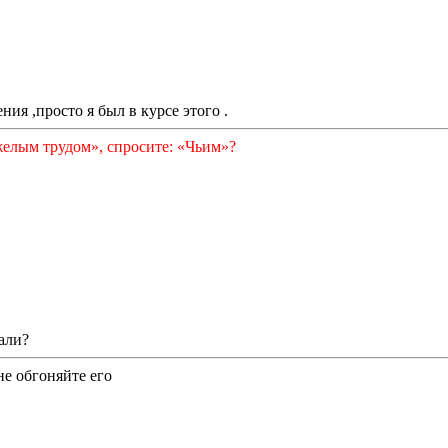
ния ,просто я был в курсе этого .
желым трудом», спросите: «Чьим»?
али?
не обгоняйте его