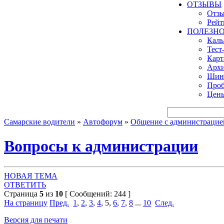
ОТЗЫВЫ
Отзы
Рейт
ПОЛЕЗН
Кал
Тест
Карт
Архи
Шинн
Проб
Цены
Самарские водители
»
Автофорум
»
Общение с администрацией 
Вопросы к администрации
НОВАЯ ТЕМА
ОТВЕТИТЬ
Страница
5
из
10
[ Сообщений: 244 ]
На страницу
Пред.
1
,
2
,
3
,
4
,
5
,
6
,
7
,
8
...
10
След.
Версия для печати