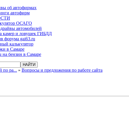
вы об автофирмах
инги автофирм
ОСТИ
ькулятор ОСАГО
-драйвы автомобилей
а камер и ловушек ГИБДД
в форума gai63.ru
ый калькулятор
ки в Самаре
 на бензин в Самаре
по ра...
»
Вопросы и предложения по работе сайта