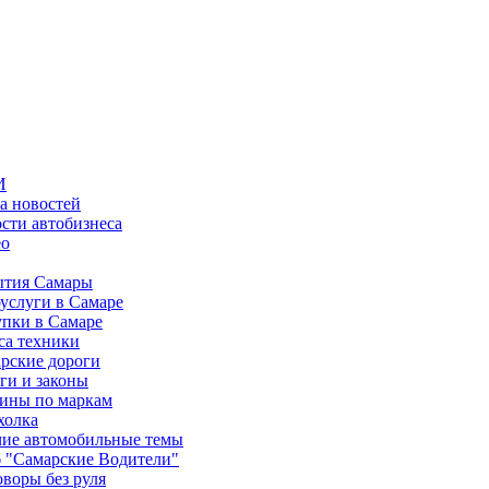
И
а новостей
сти автобизнеса
ео
тия Самары
услуги в Самаре
пки в Самаре
са техники
рские дороги
ги и законы
ины по маркам
холка
ие автомобильные темы
 "Самарские Водители"
оворы без руля