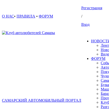
Регистрация
О НАС
•
ПРАВИЛА
•
ФОРУМ
/
Вход
НОВОСТ
Лент
Ново
Вид
ФОРУМ
Собы
Авто
Поку
Чуде
Сама
Бума
Маш
Бара
Проч
САМАРСКИЙ АВТОМОБИЛЬНЫЙ ПОРТАЛ
Клуб
Разг