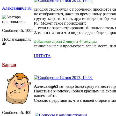
14 ноя 2013, 19:44
Александр63 ru
сегодня столкнулся с проблемой просмотра с
не отображается, даже по временному располож
сругнуться) этого нет, другие видео отобража
PS. Может такое происходит:
1. если не зарегистрированный пользователь
Сообщений: 1005
2. или из за того что видео не для общего про
Поблагодарили:
Добавлено спустя 2 минуты 44 секунды:
48
сейчас вышел и просмотрел, все на месте, зн
ЦИТАТА
Кардан
14 ноя 2013, 19:53
Александр63 ru
, надо было сразу на месте 
Нажать на кнопочку (обвел красным на скринш
нашем сайте.
Сложно представить, что с нашей стороны могл
Сообщений: 400