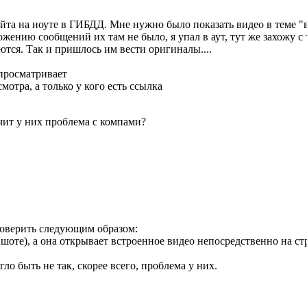
айта на ноуте в ГИБДД. Мне нужно было показать видео в теме 
ению сообщений их там не было, я упал в аут, тут же захожу с т
ются. Так и пришлось им вести оригиналы....
 просматривает
смотра, а только у кого есть ссылка
ачит у них проблема с компами?
проверить следующим образом:
оте), а она открывает встроенное видео непосредственно на стр
о быть не так, скорее всего, проблема у них.