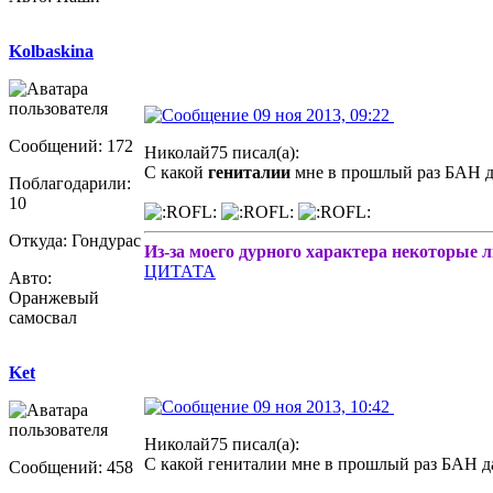
Kolbaskina
09 ноя 2013, 09:22
Сообщений: 172
Николай75 писал(а):
С какой
гениталии
мне в прошлый раз БАН д
Поблагодарили:
10
Откуда: Гондурас
Из-за моего дурного характера некоторые 
ЦИТАТА
Авто:
Оранжевый
самосвал
Ket
09 ноя 2013, 10:42
Николай75 писал(а):
С какой гениталии мне в прошлый раз БАН д
Сообщений: 458