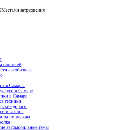
9
Местами затруднения
И
а новостей
сти автобизнеса
ео
тия Самары
услуги в Самаре
пки в Самаре
са техники
рские дороги
ги и законы
ины по маркам
холка
ие автомобильные темы