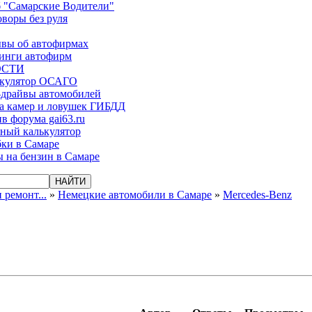
 "Самарские Водители"
оворы без руля
вы об автофирмах
инги автофирм
ОСТИ
ькулятор ОСАГО
-драйвы автомобилей
а камер и ловушек ГИБДД
в форума gai63.ru
ый калькулятор
ки в Самаре
 на бензин в Самаре
ремонт...
»
Немецкие автомобили в Самаре
»
Mercedes-Benz