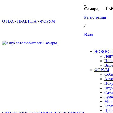
3
Самара
, на 11:4
Регистрация
О НАС
•
ПРАВИЛА
•
ФОРУМ
/
Вход
НОВОСТ
Лент
Ново
Вид
ФОРУМ
Собы
Авто
Поку
Чуде
Сама
Бума
Маш
Бара
Проч