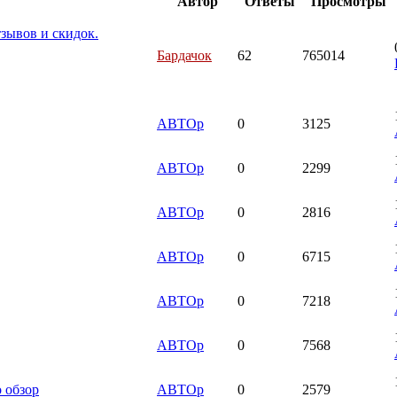
Автор
Ответы
Просмотры
зывов и скидок.
Бардачок
62
765014
АВТОр
0
3125
АВТОр
0
2299
АВТОр
0
2816
АВТОр
0
6715
АВТОр
0
7218
АВТОр
0
7568
 обзор
АВТОр
0
2579