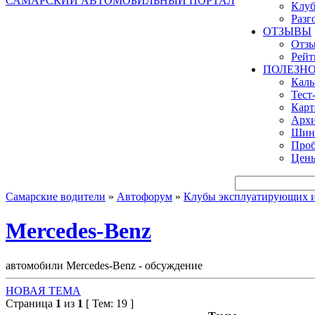
САМАРСКИЙ АВТОМОБИЛЬНЫЙ ПОРТАЛ
Клуб
Разг
ОТЗЫВЫ
Отзы
Рейт
ПОЛЕЗН
Кал
Тест
Карт
Архи
Шинн
Проб
Цены
Самарские водители
»
Автофорум
»
Клубы эксплуатирующих и 
Mercedes-Benz
автомобили Mercedes-Benz - обсуждение
НОВАЯ ТЕМА
Страница
1
из
1
[ Тем: 19 ]