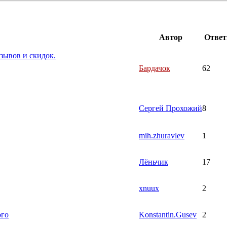
Автор
Отве
зывов и скидок.
Бардачок
62
Сергей Прохожий
8
mih.zhuravlev
1
Лёньчик
17
xnuux
2
ого
Konstantin.Gusev
2