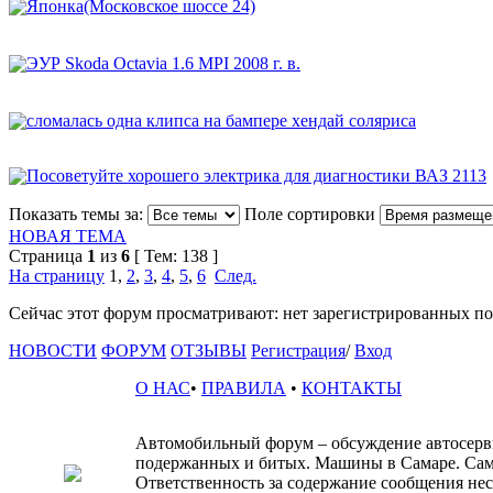
Японка(Московское шоссе 24)
ЭУР Skoda Octavia 1.6 MPI 2008 г. в.
сломалась одна клипса на бампере хендай соляриса
Посоветуйте хорошего электрика для диагностики ВАЗ 2113
Показать темы за:
Поле сортировки
НОВАЯ ТЕМА
Страница
1
из
6
[ Тем: 138 ]
На страницу
1
,
2
,
3
,
4
,
5
,
6
След.
Сейчас этот форум просматривают: нет зарегистрированных пол
НОВОСТИ
ФОРУМ
ОТЗЫВЫ
Регистрация
/
Вход
О НАС
•
ПРАВИЛА
•
КОНТАКТЫ
Автомобильный форум – обсуждение автосервис
подержанных и битых. Машины в Самаре. Сам
Ответственность за содержание сообщения несё