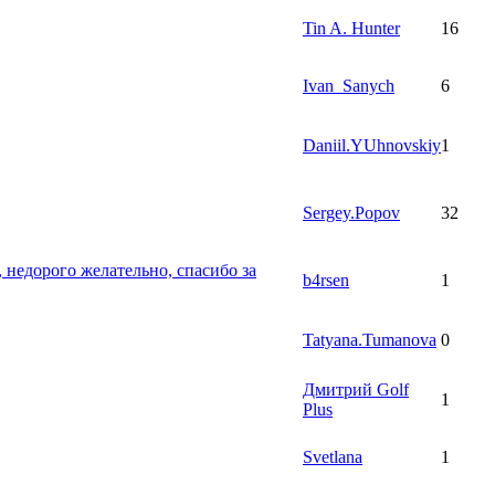
Tin A. Hunter
16
Ivan_Sanych
6
Daniil.YUhnovskiy
1
Sergey.Popov
32
, недорого желательно, спасибо за
b4rsen
1
Tatyana.Tumanova
0
Дмитрий Golf
1
Plus
Svetlana
1