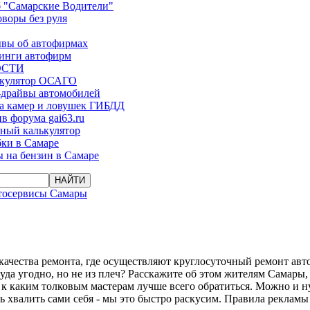
 "Самарские Водители"
оворы без руля
вы об автофирмах
инги автофирм
ОСТИ
ькулятор ОСАГО
-драйвы автомобилей
а камер и ловушек ГИБДД
в форума gai63.ru
ый калькулятор
ки в Самаре
 на бензин в Самаре
тосервисы Самары
качества ремонта, где осуществляют круглосуточный ремонт авто
уда угодно, но не из плеч? Расскажите об этом жителям Самары,
 к каким толковым мастерам лучше всего обратиться. Можно и н
ь хвалить сами себя - мы это быстро раскусим. Правила рекламы