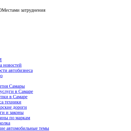
0
Местами затруднения
И
а новостей
сти автобизнеса
ео
тия Самары
услуги в Самаре
пки в Самаре
са техники
рские дороги
ги и законы
ины по маркам
холка
ие автомобильные темы