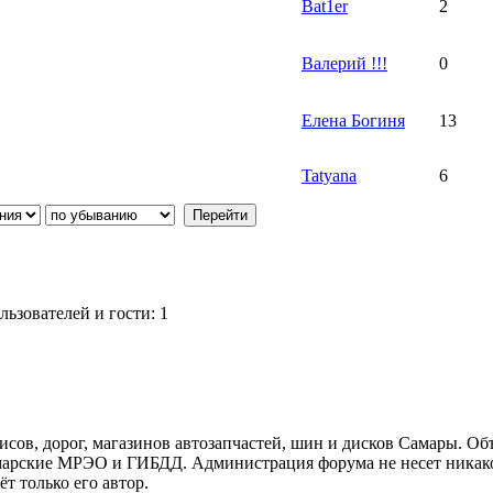
Bat1er
2
Валерий !!!
0
Елена Богиня
13
Tatyana
6
ьзователей и гости: 1
ов, дорог, магазинов автозапчастей, шин и дисков Самары. Об
арские МРЭО и ГИБДД. Администрация форума не несет никакой
т только его автор.