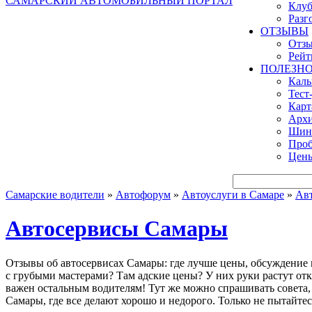
САМАРСКИЙ АВТОМОБИЛЬНЫЙ ПОРТАЛ
Клуб
Разг
ОТЗЫВЫ
Отзы
Рейт
ПОЛЕЗН
Кал
Тест
Карт
Архи
Шинн
Проб
Цены
Самарские водители
»
Автофорум
»
Автоуслуги в Самаре
»
Ав
Автосервисы Самары
Отзывы об автосервисах Самары: где лучше цены, обсуждение 
с грубыми мастерами? Там адские цены? У них руки растут отк
важен остальным водителям! Тут же можно спрашивать совета,
Самары, где все делают хорошо и недорого. Только не пытайтес