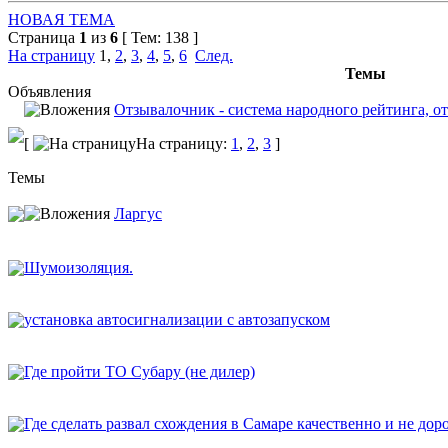
НОВАЯ ТЕМА
Страница
1
из
6
[ Тем: 138 ]
На страницу
1
,
2
,
3
,
4
,
5
,
6
След.
Темы
Объявления
Отзывалочник - система народного рейтинга, от
[
На страницу:
1
,
2
,
3
]
Темы
Ларгус
Шумоизоляция.
установка автосигнализации с автозапуском
Где пройти ТО Субару (не дилер)
Где сделать развал схождения в Самаре качественно и не дор