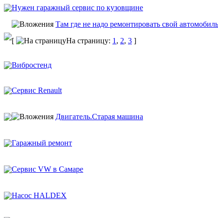
Нужен гаражный сервис по кузовщине
Там где не надо ремонтировать свой автомобил
[
На страницу:
1
,
2
,
3
]
Вибростенд
Сервис Renault
Двигатель.Старая машина
Гаражный ремонт
Сервис VW в Самаре
Насос HALDEX