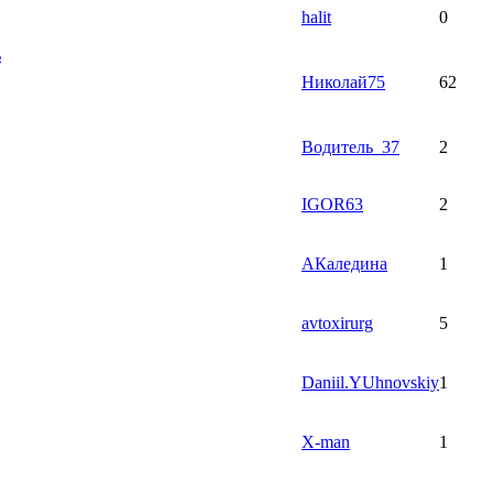
halit
0
ь
Николай75
62
Водитель_37
2
IGOR63
2
АКаледина
1
avtoxirurg
5
Daniil.YUhnovskiy
1
X-man
1