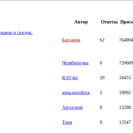
Автор
Ответы
Прос
зывов и скидок.
Бардачок
62
76489
Челябиночка
0
72060
RAV4ег
20
18455
anna.gavrilova
2
19092
Автогном
0
13288
Тоня
0
13547