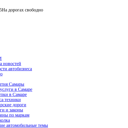
5
На дорогах свободно
И
а новостей
сти автобизнеса
ео
тия Самары
услуги в Самаре
пки в Самаре
са техники
рские дороги
ги и законы
ины по маркам
холка
ие автомобильные темы