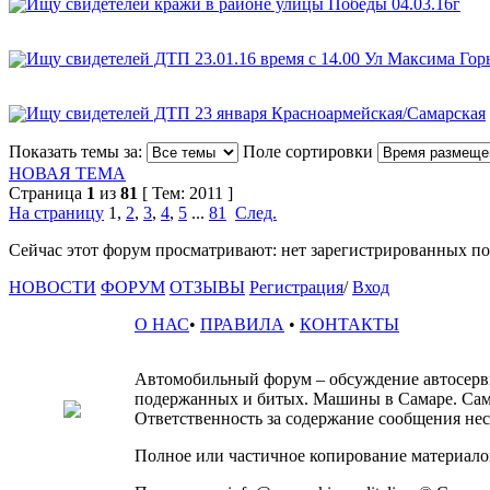
Ищу свидетелей кражи в районе улицы Победы 04.03.16г
Ищу свидетелей ДТП 23.01.16 время с 14.00 Ул Максима Гор
Ищу свидетелей ДТП 23 января Красноармейская/Самарская
Показать темы за:
Поле сортировки
НОВАЯ ТЕМА
Страница
1
из
81
[ Тем: 2011 ]
На страницу
1
,
2
,
3
,
4
,
5
...
81
След.
Сейчас этот форум просматривают: нет зарегистрированных пол
НОВОСТИ
ФОРУМ
ОТЗЫВЫ
Регистрация
/
Вход
О НАС
•
ПРАВИЛА
•
КОНТАКТЫ
Автомобильный форум – обсуждение автосервис
подержанных и битых. Машины в Самаре. Сам
Ответственность за содержание сообщения несё
Полное или частичное копирование материалов