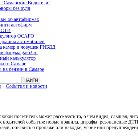
 "Самарские Водители"
оворы без руля
вы об автофирмах
инги автофирм
ОСТИ
ькулятор ОСАГО
-драйвы автомобилей
а камер и ловушек ГИБДД
в форума gai63.ru
ый калькулятор
ки в Самаре
 на бензин в Самаре
и
»
События и новости
бой посетитель может рассказать то, о чем видел, слышал, чит
сех водителей события: новые правила, штрафы, резонансные ДТ
хами, объявить о пропаже или находке, угоне или предупрежден