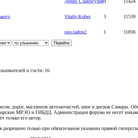
Денис Слапогузов
0
11424
ького
Vitaliy.Kober
3
11539
ooo.radon2
1
11856
ьзователей и гости: 16
ов, дорог, магазинов автозапчастей, шин и дисков Самары. Об
арские МРЭО и ГИБДД. Администрация форума не несет никакой
т только его автор.
 разрешено только при обязательном указании прямой гиперссы