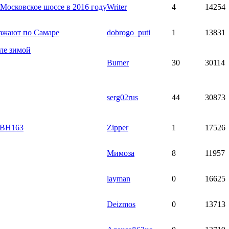
Московское шоссе в 2016 году
Writer
4
14254
езжают по Самаре
dobrogo_puti
1
13831
иле зимой
Bumer
30
30114
serg02rus
44
30873
9ВН163
Zipper
1
17526
Мимоза
8
11957
layman
0
16625
Deizmos
0
13713