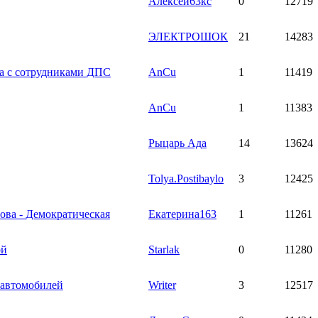
Алексей63кс
0
12719
ЭЛЕКТРОШОК
21
14283
та c сотрудниками ДПС
AnCu
1
11419
AnCu
1
11383
Рыцарь Ада
14
13624
Tolya.Postibaylo
3
12425
ова - Демократическая
Екатерина163
1
11261
ой
Starlak
0
11280
 автомобилей
Writer
3
12517