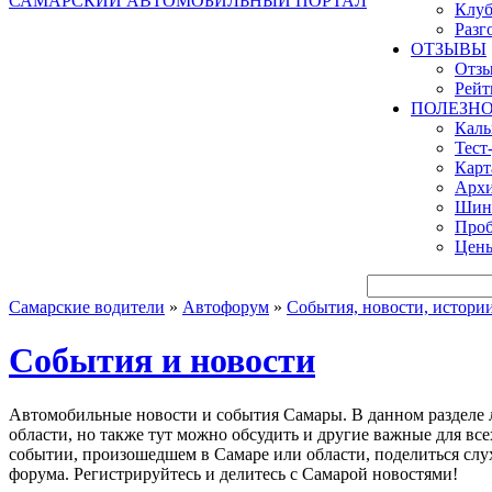
САМАРСКИЙ АВТОМОБИЛЬНЫЙ ПОРТАЛ
Клуб
Разг
ОТЗЫВЫ
Отзы
Рейт
ПОЛЕЗН
Кал
Тест
Карт
Архи
Шинн
Проб
Цены
Самарские водители
»
Автофорум
»
События, новости, истори
События и новости
Автомобильные новости и события Самары. В данном разделе лю
области, но также тут можно обсудить и другие важные для в
событии, произошедшем в Самаре или области, поделиться слу
форума. Регистрируйтесь и делитесь с Самарой новостями!