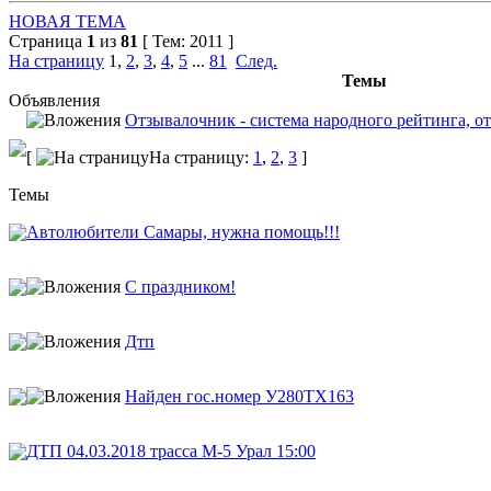
НОВАЯ ТЕМА
Страница
1
из
81
[ Тем: 2011 ]
На страницу
1
,
2
,
3
,
4
,
5
...
81
След.
Темы
Объявления
Отзывалочник - система народного рейтинга, от
[
На страницу:
1
,
2
,
3
]
Темы
Автолюбители Самары, нужна помощь!!!
С праздником!
Дтп
Найден гос.номер У280ТХ163
ДТП 04.03.2018 трасса М-5 Урал 15:00