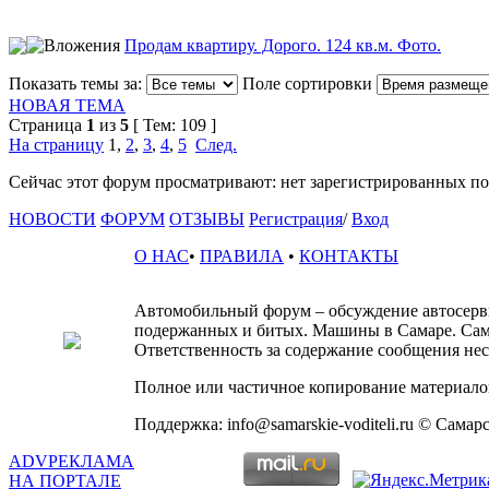
Продам квартиру. Дорого. 124 кв.м. Фото.
Показать темы за:
Поле сортировки
НОВАЯ ТЕМА
Страница
1
из
5
[ Тем: 109 ]
На страницу
1
,
2
,
3
,
4
,
5
След.
Сейчас этот форум просматривают: нет зарегистрированных пол
НОВОСТИ
ФОРУМ
ОТЗЫВЫ
Регистрация
/
Вход
О НАС
•
ПРАВИЛА
•
КОНТАКТЫ
Автомобильный форум – обсуждение автосервис
подержанных и битых. Машины в Самаре. Сам
Ответственность за содержание сообщения несё
Полное или частичное копирование материалов
Поддержка: info@samarskie-voditeli.ru © Самар
ADV
РЕКЛАМА
НА ПОРТАЛЕ