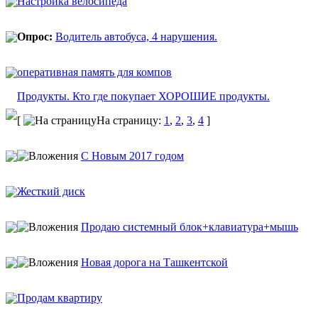
Настройка велосипеда
Опрос:
Водитель автобуса, 4 нарушения.
оперативная память для компов
Продукты. Кто где покупает ХОРОШИЕ продукты.
[
На страницу:
1
,
2
,
3
,
4
]
С Новым 2017 годом
Жесткий диск
Продаю системный блок+клавиатура+мышь
Новая дорога на Ташкентской
Продам квартиру