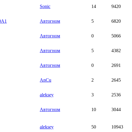
Sonic
14
9420
0A1
Автогном
5
6820
Автогном
0
5066
Автогном
5
4382
Автогном
0
2691
AnCu
2
2645
aleksey
3
2536
Автогном
10
3044
aleksey
50
10943