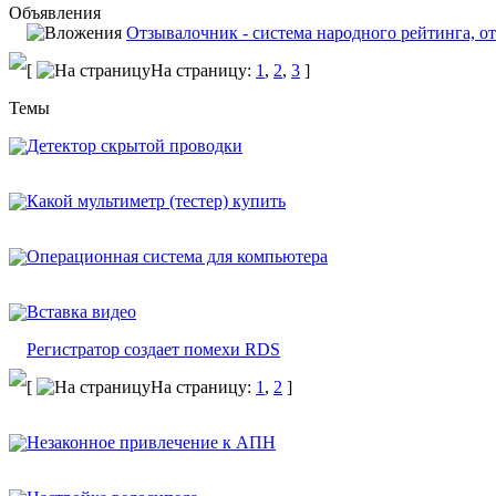
Объявления
Отзывалочник - система народного рейтинга, от
[
На страницу:
1
,
2
,
3
]
Темы
Детектор скрытой проводки
Какой мультиметр (тестер) купить
Операционная система для компьютера
Вставка видео
Регистратор создает помехи RDS
[
На страницу:
1
,
2
]
Незаконное привлечение к АПН