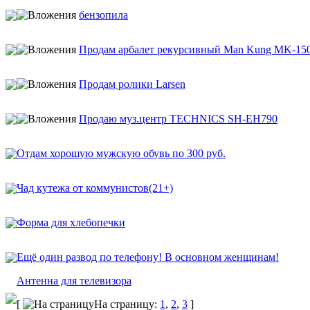
бензопила
Продам арбалет рекурсивный Man Kung MK-15
Продам ролики Larsen
Продаю муз.центр TECHNICS SH-EH790
Отдам хорошую мужскую обувь по 300 руб.
Чад кутежа от коммунистов(21+)
Форма для хлебопечки
Ещё один развод по телефону! В основном женщинам!
Антенна для телевизора
[
На страницу:
1
,
2
,
3
]