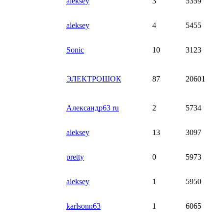
aleksey
3
5359
aleksey
4
5455
Sonic
10
3123
ЭЛЕКТРОШОК
87
20601
Александр63 ru
2
5734
aleksey
13
3097
pretty
0
5973
aleksey
1
5950
karlsonn63
1
6065