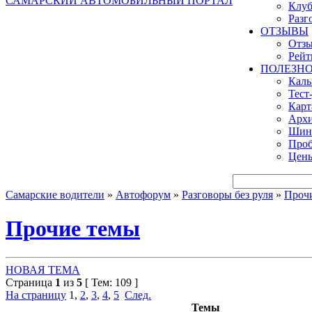
САМАРСКИЙ АВТОМОБИЛЬНЫЙ ПОРТАЛ
Клуб
Разг
ОТЗЫВЫ
Отзы
Рейт
ПОЛЕЗН
Кал
Тест
Карт
Архи
Шинн
Проб
Цены
Самарские водители
»
Автофорум
»
Разговоры без руля
»
Проч
Прочие темы
НОВАЯ ТЕМА
Страница
1
из
5
[ Тем: 109 ]
На страницу
1
,
2
,
3
,
4
,
5
След.
Темы