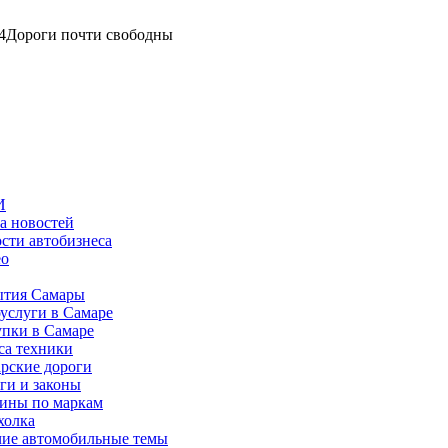
4
Дороги почти свободны
И
а новостей
сти автобизнеса
ео
тия Самары
услуги в Самаре
пки в Самаре
са техники
рские дороги
ги и законы
ины по маркам
холка
ие автомобильные темы