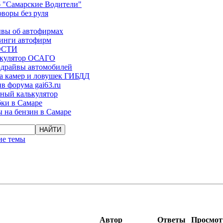
 "Самарские Водители"
оворы без руля
вы об автофирмах
инги автофирм
ОСТИ
ькулятор ОСАГО
-драйвы автомобилей
а камер и ловушек ГИБДД
в форума gai63.ru
ый калькулятор
ки в Самаре
 на бензин в Самаре
ие темы
Автор
Ответы
Просмо