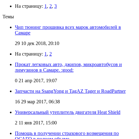
На страницу:
1
,
2
,
3
Темы
Чип тюнинг прошивка всех марок автомобилей в
Самаре
29
10 дек 2018, 20:10
На страницу:
1
,
2
Прокат легковых авто, джипов, микроавтобусов и
лимузинов в Самаре. :good:
0
21 апр 2017, 19:07
Запчасти на SsangYong и TagAZ Tager и RoadPartner
16
29 мар 2017, 06:38
Универсальный утеплитель двигателя Heat Shield
2
11 янв 2017, 15:00
Помощь в получении страхового возмещения по
ОСАГО в полном объеме