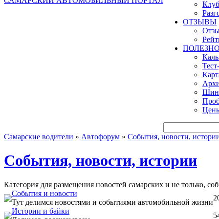
САМАРСКИЙ АВТОМОБИЛЬНЫЙ ПОРТАЛ
Клуб
Разг
ОТЗЫВЫ
Отзы
Рейт
ПОЛЕЗН
Кал
Тест
Карт
Архи
Шинн
Проб
Цены
Самарские водители
»
Автофорум
»
События, новости, истори
События, новости, истории
Категория для размещения новостей самарских и не только, со
События и новости
2
Тут делимся новостями и событиями автомобильной жизни
Истории и байки
5