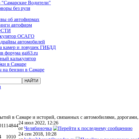
 "Самарские Водители"
оворы без руля
вы об автофирмах
инги автофирм
ОСТИ
ькулятор ОСАГО
-драйвы автомобилей
а камер и ловушек ГИБДД
в форума gai63.ru
ый калькулятор
ки в Самаре
 на бензин в Самаре
и
бытий в Самаре и историй, связанных с автомобилями, дорогами
24 июл 2022, 12:26
011
14844
от
Челябиночка
24 сен 2018, 10:28
4
1010