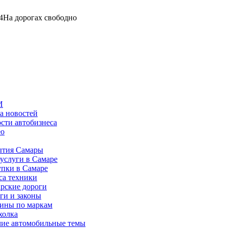
4
На дорогах свободно
И
а новостей
сти автобизнеса
ео
тия Самары
услуги в Самаре
пки в Самаре
са техники
рские дороги
ги и законы
ины по маркам
холка
ие автомобильные темы