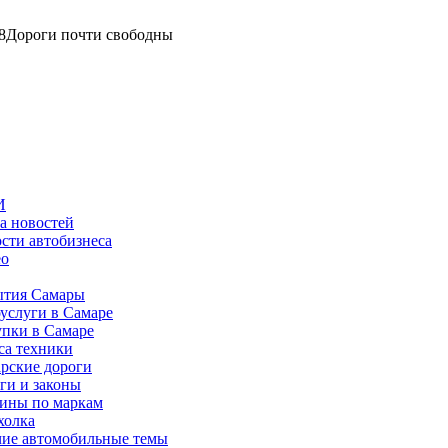
8
Дороги почти свободны
И
а новостей
сти автобизнеса
ео
тия Самары
услуги в Самаре
пки в Самаре
са техники
рские дороги
ги и законы
ины по маркам
холка
ие автомобильные темы