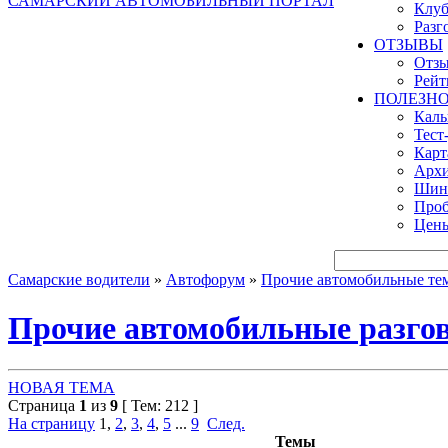
САМАРСКИЙ АВТОМОБИЛЬНЫЙ ПОРТАЛ
Клуб
Разг
ОТЗЫВЫ
Отзы
Рейт
ПОЛЕЗН
Кал
Тест
Карт
Архи
Шинн
Проб
Цены
Самарские водители
»
Автофорум
»
Прочие автомобильные те
Прочие автомобильные разго
НОВАЯ ТЕМА
Страница
1
из
9
[ Тем: 212 ]
На страницу
1
,
2
,
3
,
4
,
5
...
9
След.
Темы