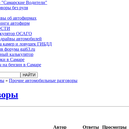
 "Самарские Водители"
оворы без руля
вы об автофирмах
инги автофирм
ОСТИ
ькулятор ОСАГО
-драйвы автомобилей
а камер и ловушек ГИБДД
в форума gai63.ru
ый калькулятор
ки в Самаре
 на бензин в Самаре
мы
»
Прочие автомобильные разговоры
воры
Автор
Ответы
Просмотры