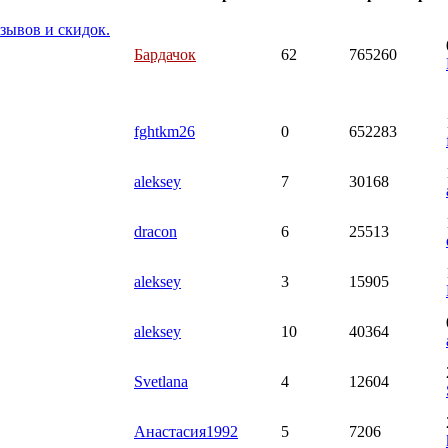
зывов и скидок.
Бардачок
62
765260
fghtkm26
0
652283
aleksey
7
30168
dracon
6
25513
aleksey
3
15905
aleksey
10
40364
Svetlana
4
12604
Анастасия1992
5
7206