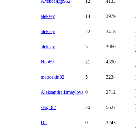
Александр962
12
4133
aleksey
14
3979
aleksey
22
3418
aleksey
5
3960
Neo69
21
4390
matroskin82
5
3234
Aleksandra.Ismaylova
0
3712
serg_82
20
5627
Dis
0
3243