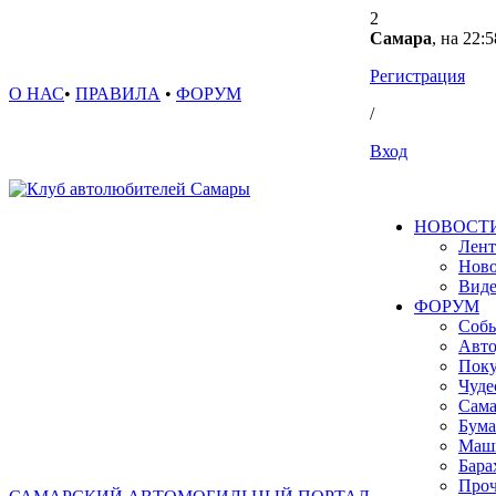
2
Самара
, на 22:5
Регистрация
О НАС
•
ПРАВИЛА
•
ФОРУМ
/
Вход
НОВОСТ
Лент
Ново
Вид
ФОРУМ
Собы
Авто
Поку
Чуде
Сама
Бума
Маш
Бара
Проч