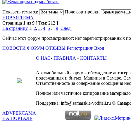
Желающим подзаработать
Показать темы за:
Поле сортировки
НОВАЯ ТЕМА
Страница
1
из
9
[ Тем: 212 ]
На страницу
1
,
2
,
3
,
4
,
5
...
9
След.
Сейчас этот форум просматривают: нет зарегистрированных пол
НОВОСТИ
ФОРУМ
ОТЗЫВЫ
Регистрация
/
Вход
О НАС
•
ПРАВИЛА
•
КОНТАКТЫ
Автомобильный форум – обсуждение автосервис
подержанных и битых. Машины в Самаре. Сам
Ответственность за содержание сообщения несё
Полное или частичное копирование материалов
Поддержка: info@samarskie-voditeli.ru © Самар
ADV
РЕКЛАМА
НА ПОРТАЛЕ