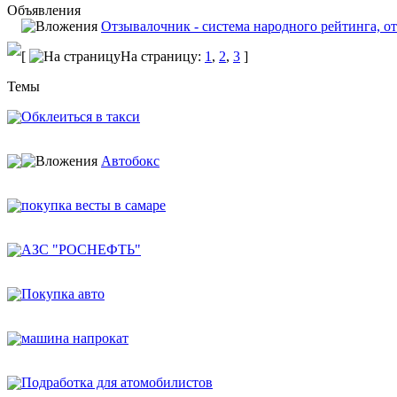
Объявления
Отзывалочник - система народного рейтинга, от
[
На страницу:
1
,
2
,
3
]
Темы
Обклеиться в такси
Автобокс
покупка весты в самаре
АЗС "РОСНЕФТЬ"
Покупка авто
машина напрокат
Подработка для атомобилистов