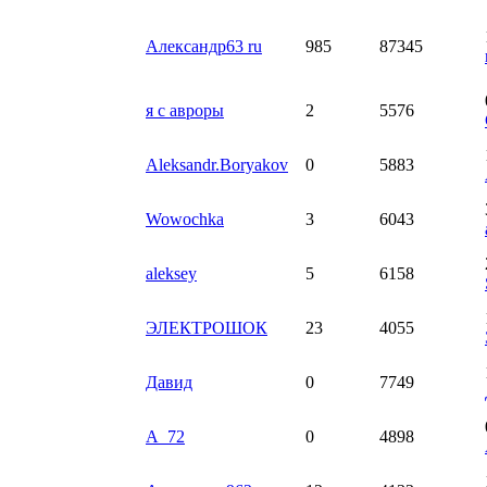
Александр63 ru
985
87345
я с авроры
2
5576
Aleksandr.Boryakov
0
5883
Wowochka
3
6043
aleksey
5
6158
ЭЛЕКТРОШОК
23
4055
Давид
0
7749
A_72
0
4898