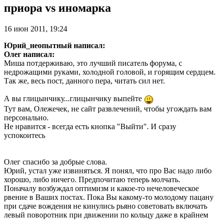
приора vs иномарка
16 июн 2011, 19:24
Юрий_неопытный написал:
Олег написал:
Миша потдерживаю, это лучший писатель форума, с
недрожащими руками, холодной головой, и горящим сердцем.
Так же, весь пост, данного пера, читать сил нет.
А вы глицынчику...глицынчику выпейте
Тут вам, Олежечек, не сайт развлечений, чтобы угождать вам
персонально.
Не нравится - всегда есть кнопка "Выйти". И сразу
успокоитесь
Олег спасибо за добрые слова.
Юрий, устал уже извиняться. Я понял, что про Вас надо либо
хорошо, либо ничего. Предпочитаю теперь молчать.
Поначалу возбуждал оптимизм и какое-то нечеловеческое
рвение в Ваших постах. Пока Вы какому-то молодому пацану
при сдаче вождения не кинулись рьяно советовать включать
левый поворотник при движении по кольцу даже в крайнем