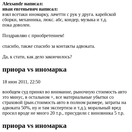
Alexsandr написал:
иван евгеньевич написал:
взял всетаки иномарку, лачетти с рук у друга. карейской
сборки, механника, люкс. абс, кондер, музыка и т.д.
пока доволен.
Поздравляю с приобретением!
спасибо, также спасибо за контакты адвоката.
Да, к стати, как дело закончилось?
приора vs иномарка
18 июн 2011, 22:50
вообщем суд принял во внимание, рыночную стоимость авто
это минус, в остальном +, все материальные убытки со
страховой (рын.стоимость авто в полном размере, затраты на
адвоката 50%, ну и там экспертиза и т.д.), моральный вред
просил вроде не много 20 т.р., присудили с виновника 5 т.р.
приора vs иномарка