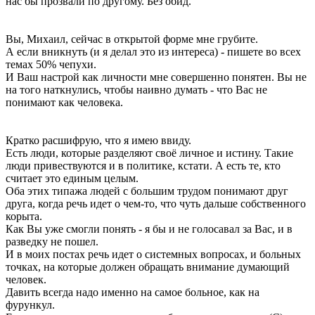
нас бы прозвали по другому. Без обид.
Вы, Михаил, сейчас в открытой форме мне грубите.
А если вникнуть (и я делал это из интереса) - пишете во всех
темах 50% чепухи.
И Ваш настрой как личности мне совершенно понятен. Вы не
на того наткнулись, чтобы наивно думать - что Вас не
понимают как человека.
Кратко расшифрую, что я имею ввиду.
Есть люди, которые разделяют своё личное и истину. Такие
люди привествуются и в политике, кстати. А есть те, кто
считает это единым целым.
Оба этих типажа людей с большим трудом понимают друг
друга, когда речь идет о чем-то, что чуть дальше собственного
корыта.
Как Вы уже смогли понять - я бы и не голосавал за Вас, и в
разведку не пошел.
И в моих постах речь идет о системных вопросах, и больных
точках, на которые должен обращать внимание думающий
человек.
Давить всегда надо именно на самое больное, как на
фурункул.