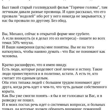
Был такой старый голливудский фильм "Горячие головы", там
летчикам давали разные прозвища. И один рассказал, что его
прозвали "водолей" ибо рот у него никогда не закрывается, у
нас бы прозвали по другому. Без обид.
Вы, Михаил, сейчас в открытой форме мне грубите.
А если вникнуть (и я делал это из интереса) - пишете во всех
темах 50% чепухи.
И Ваши намерения (цель) мне понятны. Вы не на того
наткнулись, чтобы наивно думать - что Вас не понимают как
человека.
Кратко расшифрую, что я имею ввиду.
Есть люди, которые разделяют своё личное и истину. Такие
люди привествуются и в политике, кстати. А есть те, кто
считает это единым целым.
Оба этих типажа людей с большим трудом понимают друг
друга, когда речь идет о чем-то, что чуть дальше собственного
корыта.
Как Вы уже смогли понять - я бы и не голосавал за Вас, и в
разведку не пошел.
И в моих постах речь идет о системных вопросах, и больных
точках, на которые должен обращать внимание думающий