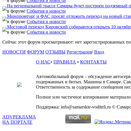
в форуме
События и новости
На региональной трассе Самары будет построен подземный 
в форуме
События и новости
Минпромторг и ФАС просят отложить переход на новый ста
в форуме
События и новости
Мостовой переход Кировский собираются открыть 10 октябр
в форуме
События и новости
Сейчас этот форум просматривают: нет зарегистрированных пол
НОВОСТИ
ФОРУМ
ОТЗЫВЫ
Регистрация
/
Вход
О НАС
•
ПРАВИЛА
•
КОНТАКТЫ
Автомобильный форум – обсуждение автосервис
подержанных и битых. Машины в Самаре. Сам
Ответственность за содержание сообщения несё
Полное или частичное копирование материалов
Поддержка: info@samarskie-voditeli.ru © Самар
ADV
РЕКЛАМА
НА ПОРТАЛЕ