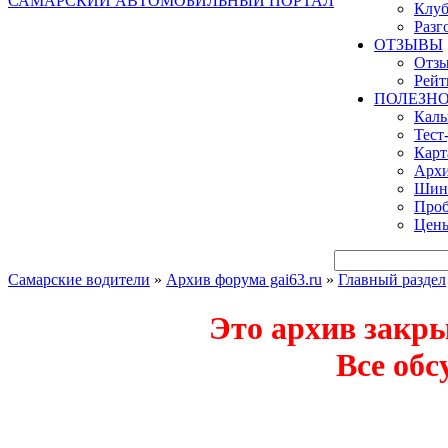
САМАРСКИЙ АВТОМОБИЛЬНЫЙ ПОРТАЛ
Клуб
Разг
ОТЗЫВЫ
Отзы
Рейт
ПОЛЕЗН
Кал
Тест
Карт
Архи
Шинн
Проб
Цены
Самарские водители
»
Архив форума gai63.ru
»
Главный раздел
Это архив закр
Все обс