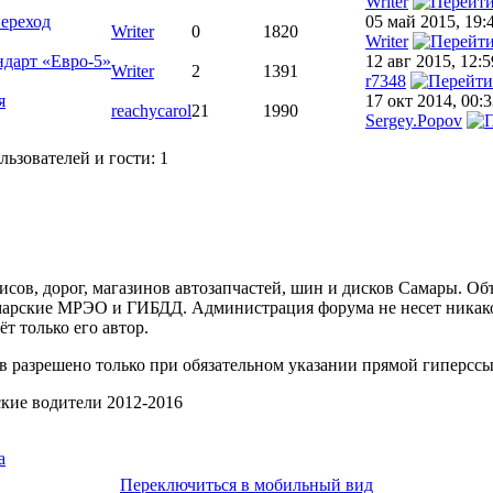
Writer
переход
05 май 2015, 19:
Writer
0
1820
Writer
ндарт «Евро-5»
12 авг 2015, 12:5
Writer
2
1391
r7348
я
17 окт 2014, 00:
reachycarol
21
1990
Sergey.Popov
ьзователей и гости: 1
ов, дорог, магазинов автозапчастей, шин и дисков Самары. Об
арские МРЭО и ГИБДД. Администрация форума не несет никакой
т только его автор.
 разрешено только при обязательном указании прямой гиперссы
ские водители 2012-2016
Переключиться в мобильный вид