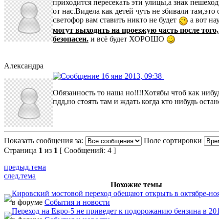
приходится пересекать эти улицы,а знак пешеход
от нас.Видела как детей чуть не збивали там,эт
светофор вам ставить никто не будет
а вот на
могут выходить на проезжую часть после того,
безопасен.
и всё будет ХОРОШО
Александра
16 янв 2013, 09:38
Обязанность то наша но!!!!Хотябы чтоб как нибу
пдд,но стоять там и ждать когда кто нибудь оста
Показать сообщения за:
Поле сортировки
Страница
1
из
1
[ Сообщений: 4 ]
предыд.тема
след.тема
Похожие темы
Кировский мостовой переход обещают открыть в октябре-ноя
в форуме
События и новости
Переход на Евро-5 не приведет к подорожанию бензина в 20