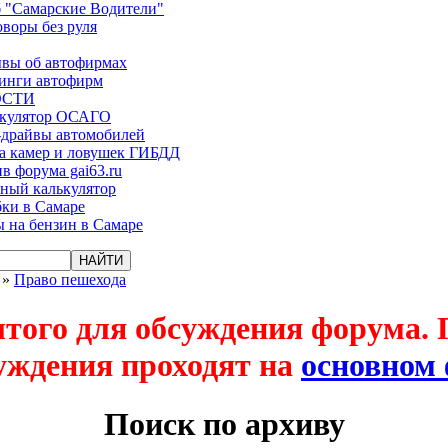
 "Самарские Водители"
оворы без руля
вы об автофирмах
инги автофирм
ОСТИ
ькулятор ОСАГО
-драйвы автомобилей
а камер и ловушек ГИБДД
в форума gai63.ru
ый калькулятор
ки в Самаре
 на бензин в Самаре
»
Право пешехода
ытого для обсуждения форума.
уждения проходят на
основном
Поиск по архиву