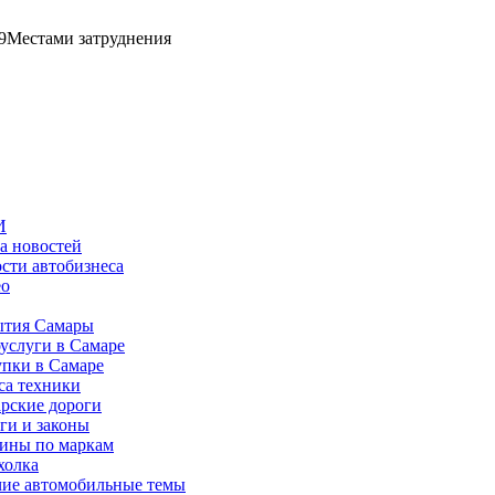
9
Местами затруднения
И
а новостей
сти автобизнеса
ео
тия Самары
услуги в Самаре
пки в Самаре
са техники
рские дороги
ги и законы
ины по маркам
холка
ие автомобильные темы