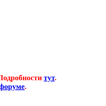
 Подробности
тут
.
 форуме
.