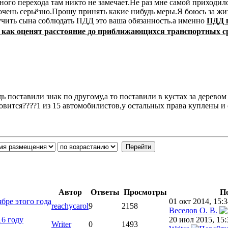
ного перехода там никто не замечает.Не раз мне самой приходило
о очень серьёзно.Прошу принять какие нибудь меры.Я боюсь за жи
учить сына соблюдать ПДД это ваша обязанность.а именно
ПДД п
 как оценят расстояние до приближающихся транспортных сред
дь поставили знак по другому,а то поставили в кустах за дерево
новится????1 из 15 автомобилистов,у остальных права куплены и 
Автор
Ответы
Просмотры
По
бре этого года
01 окт 2014, 15:
reachycarol
9
2158
Веселов О. В.
16 году
20 июл 2015, 15:
Writer
0
1493