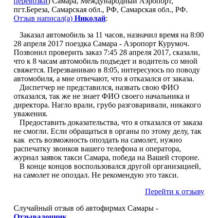
перевозки
) Самара, Международный Аэропорт,
пгт.Береза, Самарская обл., РФ, Самарская обл., РФ.
Отзыв написал(а)
Николай
:
Заказал автомобиль за 11 часов, назначил время на 8:00
28 апреля 2017 поездка Самара - Аэропорт Курумоч.
Позвонил проверить заказ 7:45 28 апреля 2017, сказали,
что к 8 часам автомобиль подъедет и водитель со мной
свяжется. Перезваниваю в 8:05, интересуюсь по поводу
автомобиля, а мне отвечают, что я отказался от заказа.
Диспетчер не представился, назвать свою ФИО
отказался, так же не знает ФИО своего начальника и
директора. Нагло врали, грубо разговаривали, никакого
уважения.
Предоставить доказательства, что я отказался от заказа
не смогли. Если обращаться в органы по этому делу, так
как есть возможность опоздать на самолет, нужно
распечатку звонков вашего телефона и оператора,
журнал заявок такси Самара, победа на Вашей стороне.
В конце концов воспользовался другой организацией,
на самолет не опоздал. Не рекомендую это такси.
Перейти к отзыву
Случайный отзыв об автофирмах Самары -
Отзывалочник