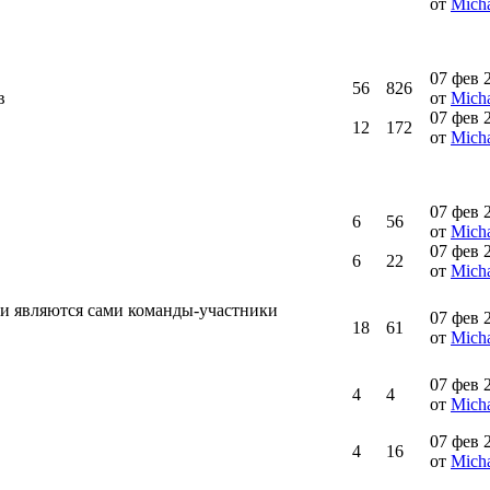
от
Micha
07 фев 
56
826
в
от
Micha
07 фев 
12
172
от
Micha
07 фев 
6
56
от
Micha
07 фев 
6
22
от
Micha
и являются сами команды-участники
07 фев 
18
61
от
Micha
07 фев 
4
4
от
Micha
07 фев 
4
16
от
Micha