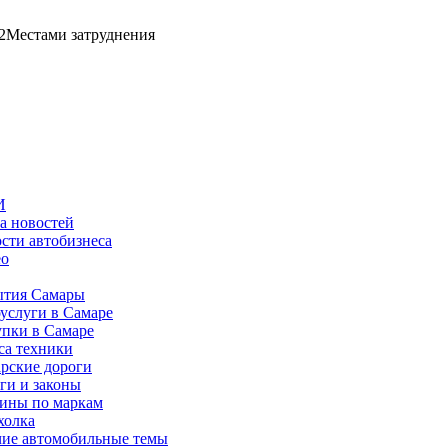
2
Местами затруднения
И
а новостей
сти автобизнеса
ео
тия Самары
услуги в Самаре
пки в Самаре
са техники
рские дороги
ги и законы
ины по маркам
холка
ие автомобильные темы