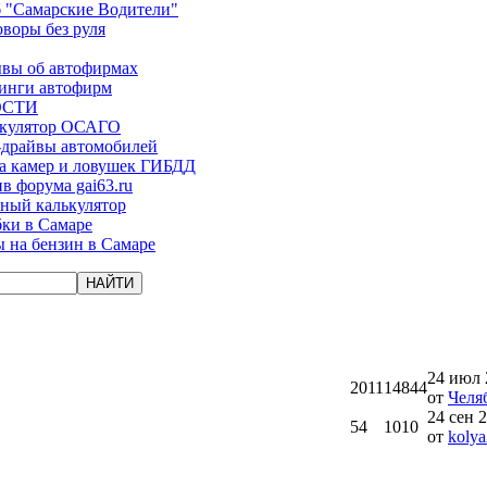
 "Самарские Водители"
оворы без руля
вы об автофирмах
инги автофирм
ОСТИ
ькулятор ОСАГО
-драйвы автомобилей
а камер и ловушек ГИБДД
в форума gai63.ru
ый калькулятор
ки в Самаре
 на бензин в Самаре
24 июл 
2011
14844
от
Челя
24 сен 2
54
1010
от
kolya