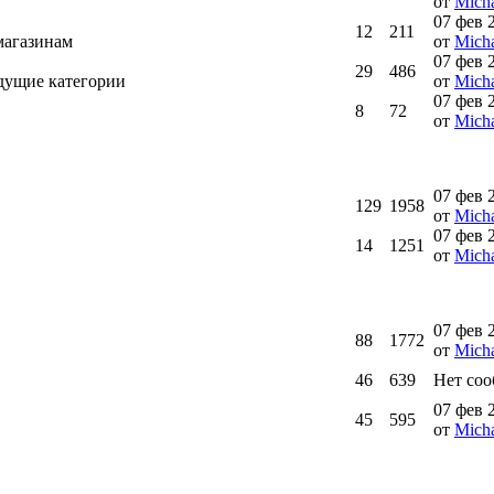
от
Micha
07 фев 
12
211
магазинам
от
Micha
07 фев 
29
486
ыдущие категории
от
Micha
07 фев 
8
72
от
Micha
07 фев 
129
1958
от
Micha
07 фев 
14
1251
от
Micha
07 фев 
88
1772
от
Micha
46
639
Нет со
07 фев 
45
595
от
Micha