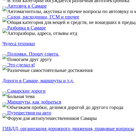
В этой категории обсуждается различная автоэлектроника
Автозвук в Самаре
Автомагнитолы, акустика и прочие вопросы по автозвуку и 
Салон, расходники, ГСМ и прочее
Общая категория для вещей и средств, не вошедших в пред
Разборка в Самаре
Авторазборы, адреса, отзывы итд
Чудеса техники
Поломки. Прошу совета.
Помогаем друг другу
Это сделал я!
Различные самостоятельные достижения
Дороги в Самаре, маршруты и т.д.
Самарские дороги
Больная тема
Маршруты, как добраться
Объезжаем пробки, делимся дорогой до другого города
Путешествия на авто
Форум для автопутешественников Самары
ГИБДД, организация дорожного движения, правовые вопросы