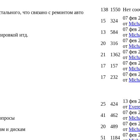
138
1550
Нет со
тального, что связано с ремонтом авто
07 фев 
15
324
от
Micha
07 фев 
13
584
ировкой итд.
от
Micha
07 фев 
20
316
от
Micha
07 фев 
21
1362
от
Micha
07 фев 
17
157
от
Micha
07 фев 
17
232
от
Micha
13 фев 
25
424
от
Ever
07 фев 
41
462
вопросы
от
Micha
07 фев 
20
489
ам и дискам
от
Micha
07 фев 
51
1184