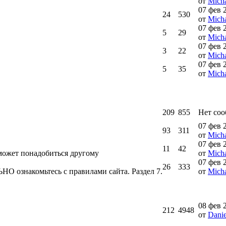
от
Micha
07 фев 
24
530
от
Micha
07 фев 
5
29
от
Micha
07 фев 
3
22
от
Micha
07 фев 
5
35
от
Micha
209
855
Нет со
07 фев 
93
311
от
Micha
07 фев 
11
42
может понадобиться другому
от
Micha
07 фев 
26
333
О ознакомьтесь с правилами сайта. Раздел 7.
от
Micha
08 фев 
212
4948
от
Danie