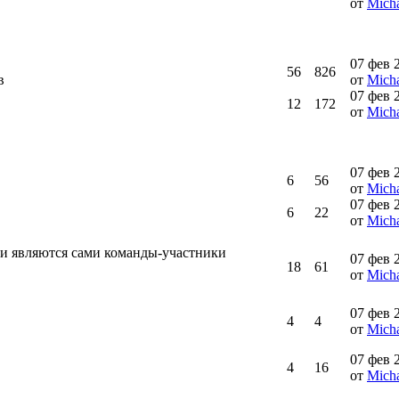
от
Micha
07 фев 
56
826
в
от
Micha
07 фев 
12
172
от
Micha
07 фев 
6
56
от
Micha
07 фев 
6
22
от
Micha
и являются сами команды-участники
07 фев 
18
61
от
Micha
07 фев 
4
4
от
Micha
07 фев 
4
16
от
Micha