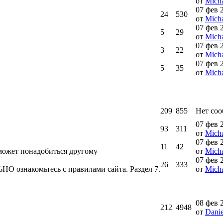
от
Micha
07 фев 
24
530
от
Micha
07 фев 
5
29
от
Micha
07 фев 
3
22
от
Micha
07 фев 
5
35
от
Micha
209
855
Нет со
07 фев 
93
311
от
Micha
07 фев 
11
42
может понадобиться другому
от
Micha
07 фев 
26
333
О ознакомьтесь с правилами сайта. Раздел 7.
от
Micha
08 фев 
212
4948
от
Danie