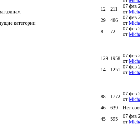
от
Micha
07 фев 
12
211
магазинам
от
Micha
07 фев 
29
486
ыдущие категории
от
Micha
07 фев 
8
72
от
Micha
07 фев 
129
1958
от
Micha
07 фев 
14
1251
от
Micha
07 фев 
88
1772
от
Micha
46
639
Нет со
07 фев 
45
595
от
Micha