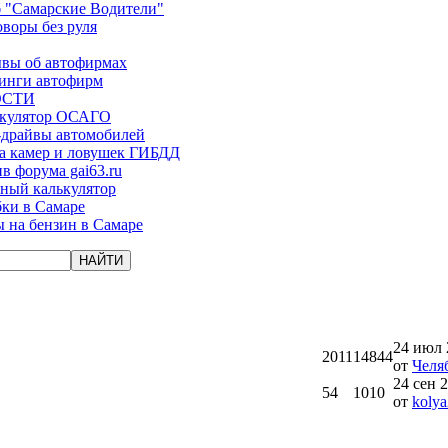
 "Самарские Водители"
оворы без руля
вы об автофирмах
инги автофирм
ОСТИ
ькулятор ОСАГО
-драйвы автомобилей
а камер и ловушек ГИБДД
в форума gai63.ru
ый калькулятор
ки в Самаре
 на бензин в Самаре
24 июл 
2011
14844
от
Челя
24 сен 2
54
1010
от
kolya