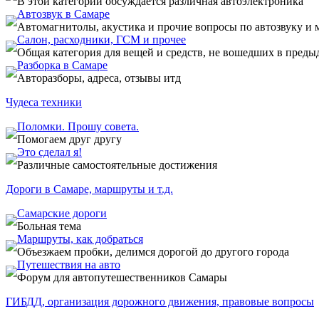
В этой категории обсуждается различная автоэлектроника
Автозвук в Самаре
Автомагнитолы, акустика и прочие вопросы по автозвуку и 
Салон, расходники, ГСМ и прочее
Общая категория для вещей и средств, не вошедших в пред
Разборка в Самаре
Авторазборы, адреса, отзывы итд
Чудеса техники
Поломки. Прошу совета.
Помогаем друг другу
Это сделал я!
Различные самостоятельные достижения
Дороги в Самаре, маршруты и т.д.
Самарские дороги
Больная тема
Маршруты, как добраться
Объезжаем пробки, делимся дорогой до другого города
Путешествия на авто
Форум для автопутешественников Самары
ГИБДД, организация дорожного движения, правовые вопросы