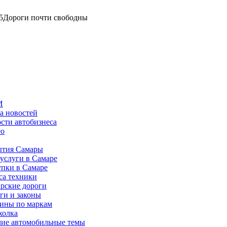
5
Дороги почти свободны
И
а новостей
сти автобизнеса
ео
тия Самары
услуги в Самаре
пки в Самаре
са техники
рские дороги
ги и законы
ины по маркам
холка
ие автомобильные темы