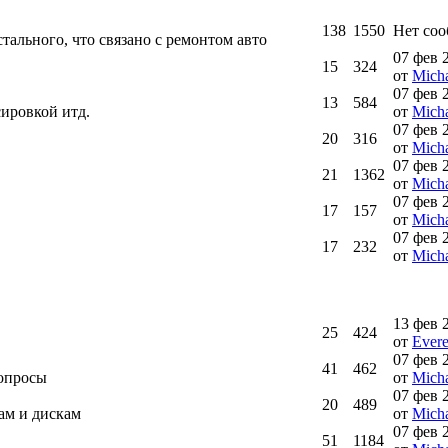
138
1550
Нет со
тального, что связано с ремонтом авто
07 фев 
15
324
от
Micha
07 фев 
13
584
ировкой итд.
от
Micha
07 фев 
20
316
от
Micha
07 фев 
21
1362
от
Micha
07 фев 
17
157
от
Micha
07 фев 
17
232
от
Micha
13 фев 
25
424
от
Ever
07 фев 
41
462
вопросы
от
Micha
07 фев 
20
489
ам и дискам
от
Micha
07 фев 
51
1184