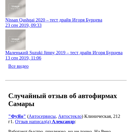
Nissan Qashqai 2020 – тест драйв Игоря Бурцева
23 сен 2019, 09:33
Маленький Suzuki Jimny 2019 – тест драйв Игоря Бурцева
13 сен 2019, 11:06
Все видео
Случайный отзыв об автофирмах
Самары
"ФуЯо"
(
Автосервисы
,
Автостекло
) Клиническая, 212
г1.
Отзыв написал(а)
Александр
:
Работают быстро, прилежно, но не точно. На Рено